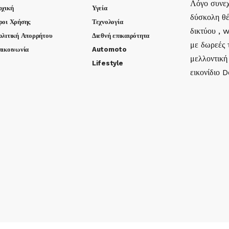
Λόγο συνεχ
ρχική
Υγεία
δύσκολη θέ
ροι Χρήσης
Τεχνολογία
δικτύου , 
ολιτική Απορρήτου
Διεθνή επικαιρότητα
με δωρεές τ
πικοινωνία
Automoto
μελλοντική
Lifestyle
εικονίδιο 