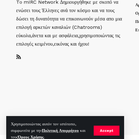
Tο mIRC Network Δημιουργήθηκε με σκοπό να
Α
ενώσει τους Έλληνες ανά τον κόσμο και να τους
Ο
δώσει τη δυνατότητα να επικοινωνούν μέσα απο μια
Π
επιλογή αρκετών καναλιών (Chatrooms)
Ε
εύκολα,άνετα και με ασφάλεια,χρησιμοποιώντας τις
επιλογές κειμένου,εικόνας και ήχου!
Χρησιμοποιώντας αυτόν τον ιστότοπο,
συμφωνείτε με την
Πολιτική Απορρήτου
και
Accept
τους
Όρους Χρήσης
.