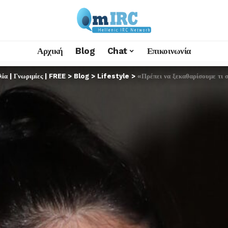
Αρχική
Blog
Chat
Επικοινωνία
α | Γνωριμίες | FREE
>
Blog
>
Lifestyle
>
«Πρέπει να ξεκαθαρίσουμε τι 