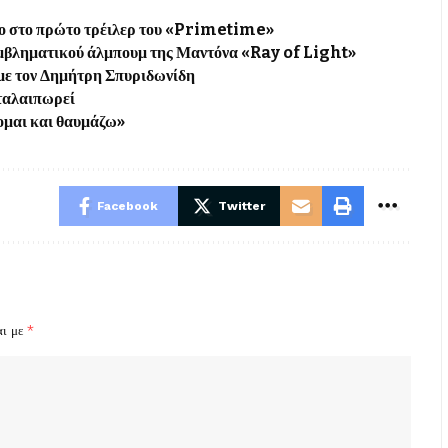
ιλο στο πρώτο τρέιλερ του «Primetime»
εμβληματικού άλμπουμ της Μαντόνα «Ray of Light»
με τον Δημήτρη Σπυριδωνίδη
 ταλαιπωρεί
ομαι και θαυμάζω»
Facebook
Twitter
αι με
*