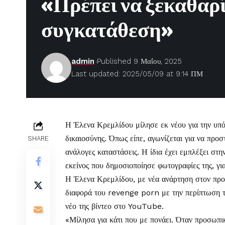
«Πρέπει να ξεκαθαρί
συγκατάθεση»
admin
Published 9 Μαΐου, 2025
Last updated: 2025/05/09 at 9:14 ΠΜ
Η
Έλενα Κρεμλίδου
μίλησε εκ νέου για την υ
δικαιοσύνης. Όπως είπε, αγωνίζεται για να προ
SHARE
ανάλογες καταστάσεις. Η ίδια έχει εμπλέξει στη
εκείνος που δημοσιοποίησε φωτογραφίες της, για
Η Έλενα Κρεμλίδου, με νέα ανάρτηση στον πρ
διαφορά του revenge porn με την περίπτωση τ
νέο της βίντεο στο YouTube.
«Μίλησα για κάτι που με πονάει. Όταν προσωπι