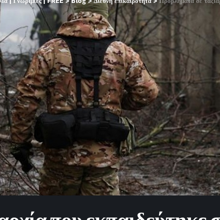
α | Γνωριμίες | FREE
>
Blog
>
Διεθνή επικαιρότητα
>
Προβλήματα σε ταξιαρχ