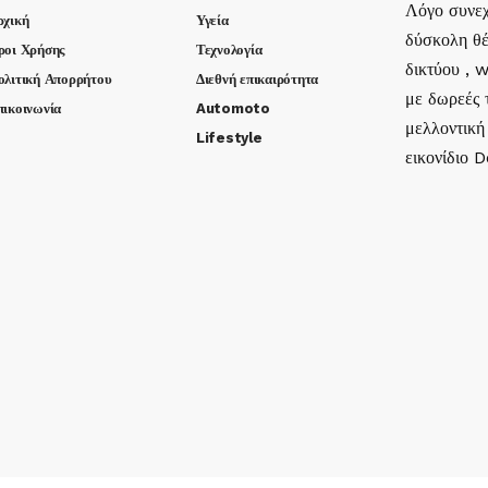
Λόγο συνεχ
ρχική
Υγεία
δύσκολη θέ
ροι Χρήσης
Τεχνολογία
δικτύου , 
ολιτική Απορρήτου
Διεθνή επικαιρότητα
με δωρεές τ
πικοινωνία
Automoto
μελλοντική
Lifestyle
εικονίδιο 