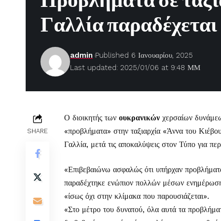
Προβλήματα σε ταξι
Γαλλία παραδέχεται 
admin
Published 6 Ιανουαρίου, 2025
Last updated: 2025/01/06 at 9:48 ΜΜ
Ο διοικητής των
ουκρανικών
χερσαίων δυνάμεω
«προβλήματα» στην ταξιαρχία «Άννα του Κιέβου»
SHARE
Γαλλία, μετά τις αποκαλύψεις στον Τύπο για περ
«Επιβεβαιώνω ασφαλώς ότι υπήρχαν προβλήματα 
παραδέχτηκε ενώπιον πολλών μέσων ενημέρωση
«ίσως όχι στην κλίμακα που παρουσιάζεται».
«Στο μέτρο του δυνατού, όλα αυτά τα προβλήματ