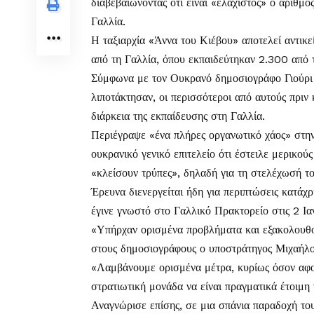
διαβεβαιώνοντας ότι είναι «ελάχιστος» ο αριθμ
Γαλλία.
Η ταξιαρχία «Άννα του Κιέβου» αποτελεί αντικε
από τη Γαλλία, όπου εκπαιδεύτηκαν 2.300 από 
Σύμφωνα με τον Ουκρανό δημοσιογράφο Γιούρι 
λιποτάκτησαν, οι περισσότεροι από αυτούς πριν
διάρκεια της εκπαίδευσης στη Γαλλία.
Περιέγραψε «ένα πλήρες οργανωτικό χάος» στην 
ουκρανικό γενικό επιτελείο ότι έστειλε μερικού
«κλείσουν τρύπες», δηλαδή για τη στελέχωσή το
Έρευνα διενεργείται ήδη για περιπτώσεις κατάχρη
έγινε γνωστό στο Γαλλικό Πρακτορείο στις 2 Ια
«Υπήρχαν ορισμένα προβλήματα και εξακολουθο
στους δημοσιογράφους ο υποστράτηγος Μιχαήλο
«Λαμβάνουμε ορισμένα μέτρα, κυρίως όσον αφορ
στρατιωτική μονάδα να είναι πραγματικά έτοιμη
Αναγνώρισε επίσης, σε μια σπάνια παραδοχή του