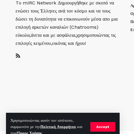
Tο mIRC Network Δημιουργήθηκε με σκοπό να
Α
ενώσει τους Έλληνες ανά τον κόσμο και να τους
Ο
δώσει τη δυνατότητα να επικοινωνούν μέσα απο μια
Π
επιλογή αρκετών καναλιών (Chatrooms)
Ε
εύκολα,άνετα και με ασφάλεια,χρησιμοποιώντας τις
επιλογές κειμένου,εικόνας και ήχου!
Χρησιμοποιώντας αυτόν τον ιστότοπο,
συμφωνείτε με την
Πολιτική Απορρήτου
και
Accept
τους
Όρους Χρήσης
.