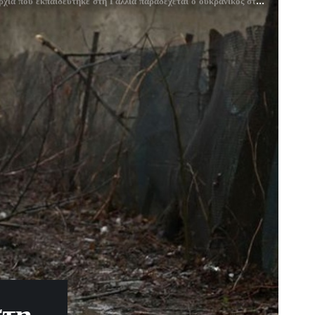
ία που εκπαιδεύτηκε στη Γαλλία παραδέχεται ο ουκρανικός στρατός