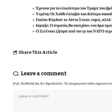
Έρευνα για το ελικόπτερο του Τραμπ που βρ
Υεμένη: Οι Χούθι έπληξαν και δεύτερο σαου
Ιταλία: Κέρδισε το Λόττο 1 εκατ. ευρώ, αλλ
Ισραήλ: Ο στρατός θα συνεχίσει «να δρα προλ
Ο Ζελένσκι ζήτησε από τον γγ του ΝΑΤΟ περ
Share This Article
Leave a comment
Η ηλ. διεύθυνση σας δεν δημοσιεύεται.
Τα υποχρεωτικά πεδία σημειώνοντ