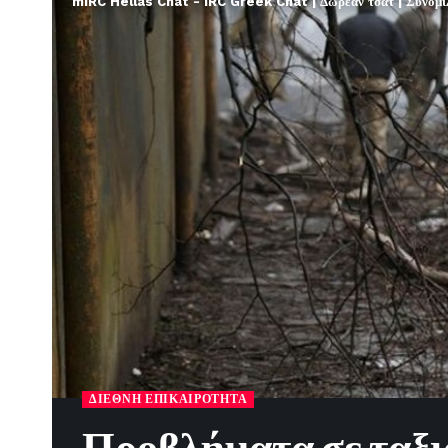
mIRC Hellas Chat - IRC Greek Chat | Δωρεάν τσατ | Συνομιλί
ΔΙΕΘΝΉ ΕΠΙΚΑΙΡΌΤΗΤΑ