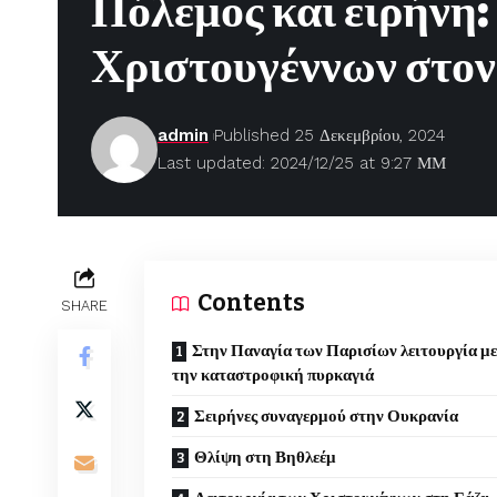
Πόλεμος και ειρήνη:
Χριστουγέννων στον
admin
Published 25 Δεκεμβρίου, 2024
Last updated: 2024/12/25 at 9:27 ΜΜ
Contents
SHARE
Στην Παναγία των Παρισίων λειτουργία μ
την καταστροφική πυρκαγιά
Σειρήνες συναγερμού στην Ουκρανία
Θλίψη στη Βηθλεέμ