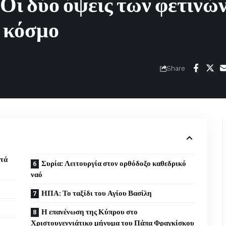
 Οι δύο όψεις των φετινώ
 κόσμο
Share
ετά
Συρία: Λειτουργία στον ορθόδοξο καθεδρικό
ναό
ΗΠΑ: Το ταξίδι του Αγίου Βασίλη
Η επανένωση της Κύπρου στο
Χριστουγεννιάτικο μήνυμα του Πάπα Φραγκίσκου