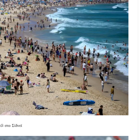
di στο Σίδνεϊ