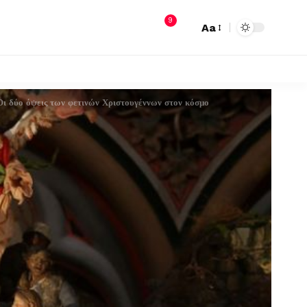
9
Aa
 Οι δύο όψεις των φετινών Χριστουγέννων στον κόσμο