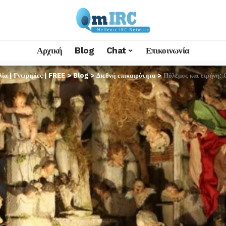
Αρχική
Blog
Chat
Επικοινωνία
α | Γνωριμίες | FREE
>
Blog
>
Διεθνή επικαιρότητα
>
Πόλεμος και ειρήνη: