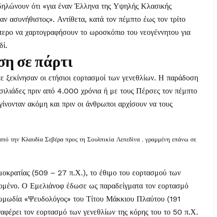
ηλώνουν ότι «για έναν Έλληνα της Υψηλής Κλασικής
ν ασυνήθιστος». Αντίθετα, κατά τον πέμπτο έως τον τρίτο
ότερο να χαρτογραφήσουν το ωροσκόπιο του νεογέννητου για
δί.
η σε πάρτι
ε ξεκίνησαν οι ετήσιοι εορτασμοί των γενεθλίων. Η παράδοση
σιλιάδες πριν από 4.000 χρόνια ή με τους Πέρσες τον πέμπτο
 γίνονταν ακόμη και πριν οι άνθρωποι αρχίσουν να τους
από την Κλαυδία Σεβέρα προς τη Σουλπικία Λεπεδίνα , γραμμένη επάνω σε
μοκρατίας (509 – 27 π.Χ.), το έθιμο του εορτασμού των
εδομένο. Ο Εμελιάνοφ έδωσε ως παραδείγματα τον εορτασμό
κωμωδία «Ψευδολόγος» του Τίτου Μάκκιου Πλαύτου (191
ναφέρει τον εορτασμό των γενεθλίων της κόρης του το 50 π.Χ.