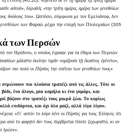
ό τη Γένεση (40:20):
«ἐγένετο δὲ ἐν τῇ ἡμέρᾳ τῇ τρίτῃ ἡμέρα
αισὶν αὐτοῦ»
, δηλαδή:
«την τρίτη ημέρα, ημέρα των γενεθλίων
ους δούλους του»
. Ωστόσο, σύμφωνα με τον Εμελιάνοφ, δεν
 γενεθλίων των Φαραώ μέχρι την εποχή των Πτολεμαίων (305
υκά των Περσών
πό τον Ηρόδοτο, ο οποίος έγραψε για τα έθιμα των Περσών
πασέων μάλιστα ἐκείνην τιμᾶν νομίζουσι τῇ ἕκαστος ἐγένετο»
,
τάζουν πιο πολύ οι Πέρσες την επέτειο των γενεθλίων τους»
στρώνουνε πιο πλούσιο τραπέζι από τις άλλες. Τότε οι
βόδι, ένα άλογο, μια καμήλα κι ένα γομάρι, και
χοί βάζουν στο τραπέζι τους μικρά ζώα. Το κυρίως
ολλά επιδόρπια, και όχι όλα μαζί, αλλά λίγα λίγα».
υνέχεια:
«Γι᾽ αυτόν το λόγο λένε οι Πέρσες για τους Έλληνες ότι
ερα από το φαγητό δεν τους σερβίρεται τίποτε ξεχωριστό, κι αν
να τρώνε»
.