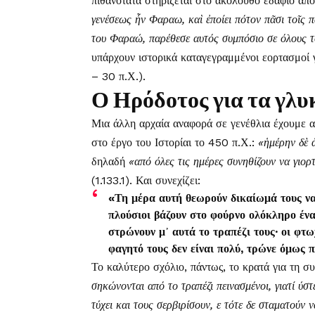
πιθανότατα στηρίζεται στο ακόλουθο εδάφιο απ
γενέσεως ἦν Φαραω, καὶ ἐποίει πότον πᾶσι τοῖς π
του Φαραώ, παρέθεσε αυτός συμπόσιο σε όλους τ
υπάρχουν ιστορικά καταγεγραμμένοι εορτασμοί
– 30 π.Χ.).
Ο Ηρόδοτος για τα γλ
Μια άλλη αρχαία αναφορά σε γενέθλια έχουμε α
στο έργο του Ιστορίαι το 450 π.Χ.:
«ἡμέρην δὲ ἁ
δηλαδή
«από όλες τις ημέρες συνηθίζουν να γιορ
(1.133.1). Και συνεχίζει:
«Τη μέρα αυτή θεωρούν δικαίωμά τους να 
πλούσιοι βάζουν στο φούρνο ολόκληρο ένα 
στρώνουν μ᾽ αυτά το τραπέζι τους· οι φτω
φαγητό τους δεν είναι πολύ, τρώνε όμως π
Το καλύτερο σχόλιο, πάντως, το κρατά για τη σ
σηκώνονται από το τραπέζι πεινασμένοι, γιατί ύστ
τύχει και τους σερβιρίσουν, ε τότε δε σταματούν 