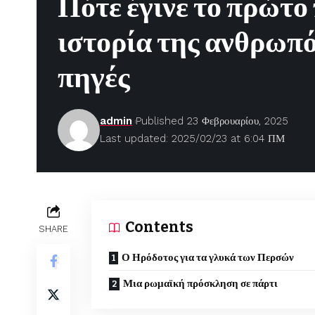
Πότε έγινε το πρώτο
ιστορία της ανθρωπότ
πηγές
admin
Published 23 Φεβρουαρίου, 2025
Last updated: 2025/02/23 at 6:04 ΠΜ
Contents
SHARE
Ο Ηρόδοτος για τα γλυκά των Περσών
Μια ρωμαϊκή πρόσκληση σε πάρτι