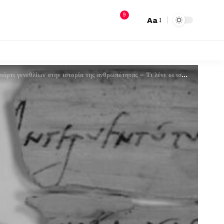
9
Aa
τι γενεθλίων στην ιστορία της ανθρωπότητας – Τι λένε οι ιστορικές πηγές