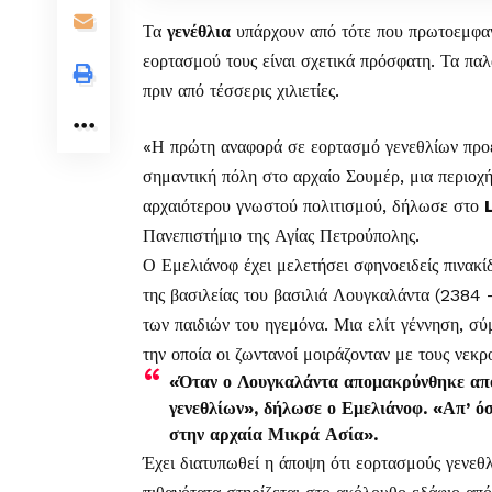
Τα
γενέθλια
υπάρχουν από τότε που πρωτοεμφαν
εορτασμού τους είναι σχετικά πρόσφατη. Τα παλ
πριν από τέσσερις χιλιετίες.
«Η πρώτη αναφορά σε εορτασμό γενεθλίων προέρ
σημαντική πόλη στο αρχαίο Σουμέρ, μια περιοχή
αρχαιότερου γνωστού πολιτισμού, δήλωσε στο
Πανεπιστήμιο της Αγίας Πετρούπολης.
Ο Εμελιάνοφ έχει μελετήσει σφηνοειδείς πινακίδ
της βασιλείας του βασιλιά Λουγκαλάντα (2384 – 
των παιδιών του ηγεμόνα. Μια ελίτ γέννηση, σ
την οποία οι ζωντανοί μοιράζονταν με τους νεκρ
«Όταν ο Λουγκαλάντα απομακρύνθηκε από
γενεθλίων», δήλωσε ο Εμελιάνοφ. «Απ’ όσ
στην αρχαία Μικρά Ασία».
Έχει διατυπωθεί η άποψη ότι εορτασμούς γενεθλ