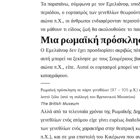
Τα παραπάνω, σύμφωνα με τον Εμελιάνοφ, υποδ
περιόδου, ο εορτασμός των γενεθλίων θεωρούντα
αιώνα π.Χ., οι άνθρωποι ενδιαφέρονταν περισσ
να μάθουν τι είδους ζωή θα ακολουθούσε το παι
Μια ρωμαϊκή πρόσκλησ
Ο Εμελιάνοφ δεν έχει προσδιορίσει ακριβώς πότ
αυτή μπορεί να ξεκίνησε με τους Σουμέριους βα
αιώνα π.Χ., είπε. Αυτοί οι εορτασμοί μπορεί να
καταγράφουν.
Ρωμαϊκή πρόσκληση σε πάρτι γενεθλίων (97 – 105 μ.Χ.) 
λεπτό ξύλο (από τη συλλογή του Βρετανικού Μουσείου)
The British Museum
Αλλά από τα τελευταία χρόνια της Ρωμαϊκής Δη
γενεθλίων ενός ατόμου είχε γίνει ευρέως διαδ
των γενεθλίων ενός χαρακτήρα στην θεατρική 
π.Χ.), και σε μια επιστολή του Κικέρωνα που α