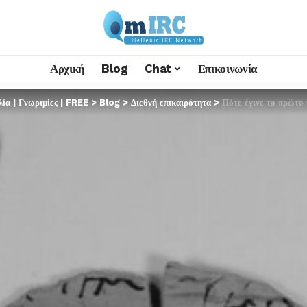
Αρχική
Blog
Chat
Επικοινωνία
α | Γνωριμίες | FREE
>
Blog
>
Διεθνή επικαιρότητα
>
Πότε έγινε το πρώτο πάρ