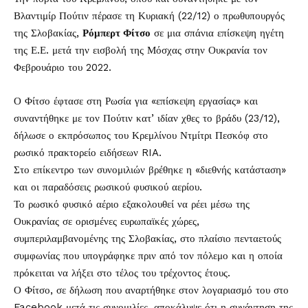
Βλαντιμίρ Πούτιν πέρασε τη Κυριακή (22/12) ο πρωθυπουργός
της Σλοβακίας,
Ρόμπερτ Φίτσο
σε μια σπάνια επίσκεψη ηγέτη
της Ε.Ε. μετά την εισβολή της Μόσχας στην Ουκρανία τον
Φεβρουάριο του 2022.
Ο Φίτσο έφτασε στη Ρωσία για «επίσκεψη εργασίας» και
συναντήθηκε με τον Πούτιν κατ’ ιδίαν χθες το βράδυ (23/12),
δήλωσε ο εκπρόσωπος του Κρεμλίνου Ντμίτρι Πεσκόφ στο
ρωσικό πρακτορείο ειδήσεων RIA.
Στο επίκεντρο των συνομιλιών βρέθηκε η «διεθνής κατάσταση»
και οι παραδόσεις ρωσικού φυσικού αερίου.
Το ρωσικό φυσικό αέριο εξακολουθεί να ρέει μέσω της
Ουκρανίας σε ορισμένες ευρωπαϊκές χώρες,
συμπεριλαμβανομένης της Σλοβακίας, στο πλαίσιο πενταετούς
συμφωνίας που υπογράφηκε πριν από τον πόλεμο και η οποία
πρόκειται να λήξει στο τέλος του τρέχοντος έτους.
Ο Φίτσο, σε δήλωση που αναρτήθηκε στον λογαριασμό του στο
Facebook μετά τις συνομιλίες, αποκάλυψε ότι η συνάντηση της