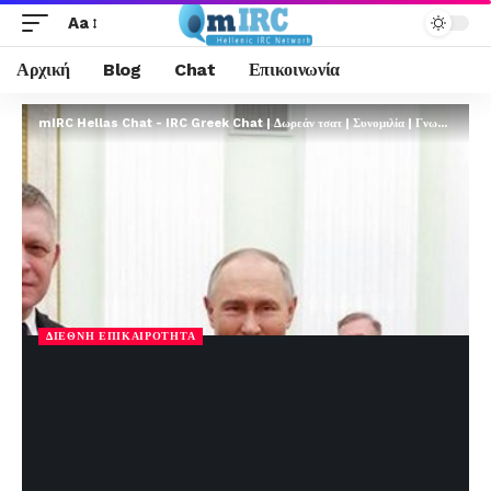
Aa
Αρχική
Blog
Chat
Επικοινωνία
mIRC Hellas Chat - IRC Greek Chat | Δωρεάν τσατ | Συνομιλία | Γνωριμίες | FREE
ΔΙΕΘΝΉ ΕΠΙΚΑΙΡΌΤΗΤΑ