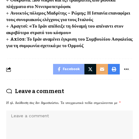
Ουκρανία: Δύο νεκροί και έξι τραυματίες από ρωσικά
πλήγματα στο Ντνιπροπετρόφσκ
Ανοικτός πόλεμος Μαδρίτης – Ρώμης: Η Ισπανία επαναφέρει
τους συνοριακούς ελέγχους για τους Ιταλούς
Αραγτσί: «Το Ιράν απέδειξε τη δύναμή του απέναντι στον
ακριβότερο στρατό του κόσμου»
Axios: Το Ιράν αναμένει έγκριση του Συμβουλίου Ασφαλείας
για τη συμφωνία σχετικά με το Ορμούζ
Facebook
Leave a comment
Η ηλ. διεύθυνση σας δεν δημοσιεύεται.
Τα υποχρεωτικά πεδία σημειώνονται με
*