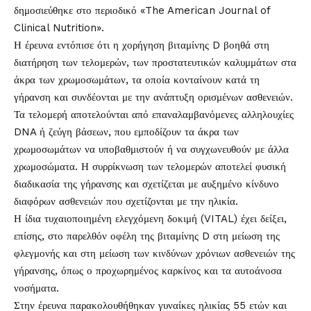
δημοσιεύθηκε στο περιοδικό «The American Journal of
Clinical Nutrition».
Η έρευνα εντόπισε ότι η χορήγηση βιταμίνης D βοηθά στη
διατήρηση των τελομερών, των προστατευτικών καλυμμάτων στα
άκρα των χρωμοσωμάτων, τα οποία κονταίνουν κατά τη
γήρανση και συνδέονται με την ανάπτυξη ορισμένων ασθενειών.
Τα τελομερή αποτελούνται από επαναλαμβανόμενες αλληλουχίες
DNA ή ζεύγη βάσεων, που εμποδίζουν τα άκρα των
χρωμοσωμάτων να υποβαθμιστούν ή να συγχωνευθούν με άλλα
χρωμοσώματα. Η συρρίκνωση των τελομερών αποτελεί φυσική
διαδικασία της γήρανσης και σχετίζεται με αυξημένο κίνδυνο
διαφόρων ασθενειών που σχετίζονται με την ηλικία.
Η ίδια τυχαιοποιημένη ελεγχόμενη δοκιμή (VITAL) έχει δείξει,
επίσης, στο παρελθόν οφέλη της βιταμίνης D στη μείωση της
φλεγμονής και στη μείωση των κινδύνων χρόνιων ασθενειών της
γήρανσης, όπως ο προχωρημένος καρκίνος και τα αυτοάνοσα
νοσήματα.
Στην έρευνα παρακολουθήθηκαν γυναίκες ηλικίας 55 ετών και