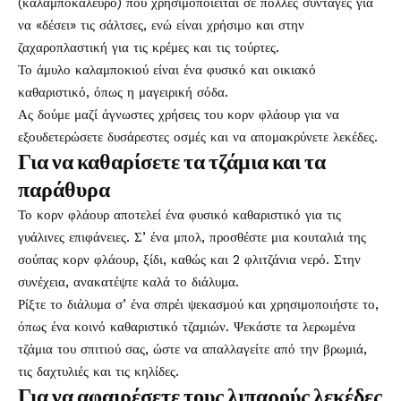
(καλαμποκάλευρο) που χρησιμοποιείται σε πολλές συνταγές για
να «δέσει» τις σάλτσες, ενώ είναι χρήσιμο και στην
ζαχαροπλαστική για τις κρέμες και τις τούρτες.
Το άμυλο καλαμποκιού είναι ένα φυσικό και οικιακό
καθαριστικό, όπως η μαγειρική σόδα.
Ας δούμε μαζί άγνωστες χρήσεις του κορν φλάουρ για να
εξουδετερώσετε δυσάρεστες οσμές και να απομακρύνετε λεκέδες.
Για να καθαρίσετε τα τζάμια και τα
παράθυρα
Το κορν φλάουρ αποτελεί ένα φυσικό καθαριστικό για τις
γυάλινες επιφάνειες. Σ’ ένα μπολ, προσθέστε μια κουταλιά της
σούπας κορν φλάουρ, ξίδι, καθώς και 2 φλιτζάνια νερό. Στην
συνέχεια, ανακατέψτε καλά το διάλυμα.
Ρίξτε το διάλυμα σ’ ένα σπρέι ψεκασμού και χρησιμοποιήστε το,
όπως ένα κοινό καθαριστικό τζαμιών. Ψεκάστε τα λερωμένα
τζάμια του σπιτιού σας, ώστε να απαλλαγείτε από την βρωμιά,
τις δαχτυλιές και τις κηλίδες.
Για να αφαιρέσετε τους λιπαρούς λεκέδες