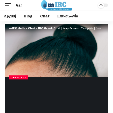
Aa
Αρχική
Blog
Chat
Επικοινωνία
mIRC Hellas Chat - IRC Greek Chat | Δωρεάν τσατ | Συνομιλία | Γνωριμίες | FREE
LIFESTYLE