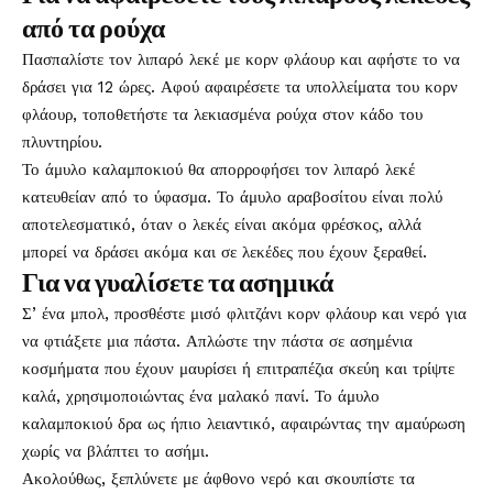
από τα ρούχα
Πασπαλίστε τον λιπαρό λεκέ με κορν φλάουρ και αφήστε το να
δράσει για 12 ώρες. Αφού αφαιρέσετε τα υπολλείματα του κορν
φλάουρ, τοποθετήστε τα λεκιασμένα ρούχα στον κάδο του
πλυντηρίου.
Το άμυλο καλαμποκιού θα απορροφήσει τον λιπαρό λεκέ
κατευθείαν από το ύφασμα. Το άμυλο αραβοσίτου είναι πολύ
αποτελεσματικό, όταν ο λεκές είναι ακόμα φρέσκος, αλλά
μπορεί να δράσει ακόμα και σε λεκέδες που έχουν ξεραθεί.
Για να γυαλίσετε τα ασημικά
Σ’ ένα μπολ, προσθέστε μισό φλιτζάνι κορν φλάουρ και νερό για
να φτιάξετε μια πάστα. Απλώστε την πάστα σε ασημένια
κοσμήματα που έχουν μαυρίσει ή επιτραπέζια σκεύη και τρίψτε
καλά, χρησιμοποιώντας ένα μαλακό πανί. Το άμυλο
καλαμποκιού δρα ως ήπιο λειαντικό, αφαιρώντας την αμαύρωση
χωρίς να βλάπτει το ασήμι.
Ακολούθως, ξεπλύνετε με άφθονο νερό και σκουπίστε τα