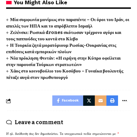
You Might Also Like
Μία συμφωνία μονίμως στο παραπέντε – Οι όροι του Ιράν, οι
απειλές των ΗΠΑ και το απρόβλεπτο Ισραήλ
Ζελένσκι: Ρωσικά drones σκότωσαν τρίχρονο αγόρι και
τους παππούδες του κοντά στο Κίεβο
Η Τουρκία ζητά μορατόριουμ Ρωσίας-Ουκρανίας στις
επιθέσεις κατά εμπορικών πλοίων
Νέα πρόκληση Φιντάν: «Η ειρήνη στην Κύπρο οφείλεται
στην παρουσία Τούρκων στρατιωτών»
Χάος στο κοινοβούλιο του Κοσόβου – Γυναίκα βουλευτής
πέταξε αυγά στον πρωθυπουργό
Facebook
Leave a comment
Η ηλ. διεύθυνση σας δεν δημοσιεύεται.
Τα υποχρεωτικά πεδία σημειώνονται με
*