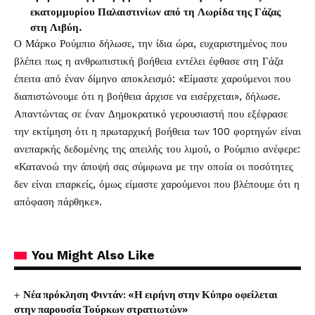
εκατομμυρίου Παλαιστινίων από τη Λωρίδα της Γάζας
στη Λιβύη.
Ο Μάρκο Ρούμπιο δήλωσε, την ίδια ώρα, ευχαριστημένος που
βλέπει πως η ανθρωπιστική βοήθεια εντέλει έφθασε στη Γάζα
έπειτα από έναν δίμηνο αποκλεισμό: «Είμαστε χαρούμενοι που
διαπιστώνουμε ότι η βοήθεια άρχισε να εισέρχεται», δήλωσε.
Απαντώντας σε έναν Δημοκρατικό γερουσιαστή που εξέφρασε
την εκτίμηση ότι η πρωταρχική βοήθεια των 100 φορτηγών είναι
ανεπαρκής δεδομένης της απειλής του λιμού, ο Ρούμπιο ανέφερε:
«Κατανοώ την άποψή σας σύμφωνα με την οποία οι ποσότητες
δεν είναι επαρκείς, όμως είμαστε χαρούμενοι που βλέπουμε ότι η
απόφαση πάρθηκε».
You Might Also Like
Νέα πρόκληση Φιντάν: «Η ειρήνη στην Κύπρο οφείλεται
στην παρουσία Τούρκων στρατιωτών»