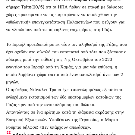
σήμερα Τρίτη(20/5) ότι οι ΗΠΑ ήρθαν σε επαφή με διάφορες
χώρες προκειμένου να τις παροτρύνουν να αποδεχθούν την
«εθελοντική» επανεγκατάσταση Παλαιστινίων που φεύγουν για
να γλυτώσουν από τις ισραηλινές επιχειρήσεις στη Γάζα.
Το Ισραήλ προειδοποίησε εκ νέου τον πληθυσμό της Γάζας, που
έχει σχεδόν στο σύνολό του εκτοπιστεί από τότε που ξέσπασε ο
πόλεμος μετά την επίθεση της 7ης Οκτωβρίου του 2023
εναντίον του Ισραήλ από τη Χαμάς, για μια νέα επίθεση, η
οποία λαμβάνει χώρα έπειτα από έναν αποκλεισμό άνω των 2
μηνών.
Ο πρόεδρος Ντόναλντ Τραμπ έχει επανειλημμένως εξετάσει το
ενδεχόμενο εκτοπισμού των δύο εκατομμυρίων κατοίκων της
Γάζας πριν από την ανοικοδόμηση του θύλακα.
Απαντώντας σε ένα ερώτημα κατά τη διάρκεια ακρόασης στην
Επιτροπή Εξωτερικών Υποθέσεων της Γερουσίας, ο Μάρκο
Ρούμπιο δήλωσε: «Δεν υπάρχουν απελάσεις».
«Αυτό που συζητήσαμε με ορισμένες χώρες είναι εάν