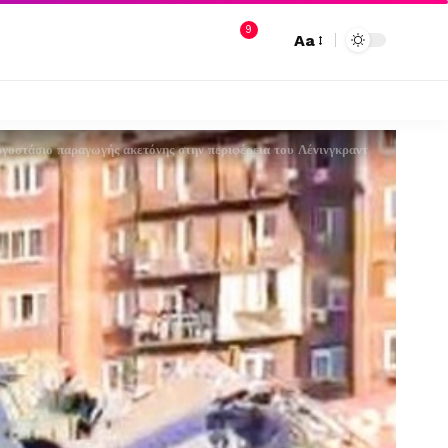
9
Aa
ργοστάσιο παραγωγής ακετόνης στην περιφέρεια του Λένινγκραντ