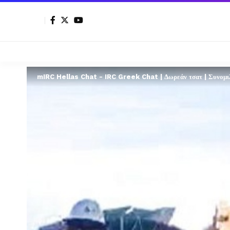
mIRC Hellas Chat - IRC Greek Chat | Δωρεάν τσατ | Συνομιλί