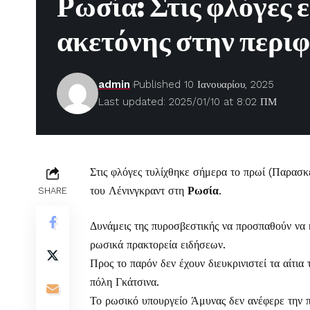
Ρωσία: Στις φλόγες
ακετόνης στην περιφ
admin
Published 10 Ιανουαρίου, 2025
Last updated: 2025/01/10 at 8:02 ΠΜ
Στις φλόγες τυλίχθηκε σήμερα το πρωί (Παρασκ
του Λένινγκραντ στη
Ρωσία
.
SHARE
Δυνάμεις της πυροσβεστικής να προσπαθούν να
ρωσικά πρακτορεία ειδήσεων.
Προς το παρόν δεν έχουν διευκρινιστεί τα αίτια
πόλη Γκάτσινα.
Το ρωσικό υπουργείο Άμυνας δεν ανέφερε την π