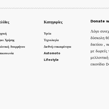
Donate w
ελίδες
Κατηγορίες
Λόγο συνεχ
ρχική
Υγεία
δύσκολη θέ
ροι Χρήσης
Τεχνολογία
δικτύου , 
ολιτική Απορρήτου
Διεθνή επικαιρότητα
με δωρεές τ
πικοινωνία
Automoto
μελλοντική
Lifestyle
εικονίδιο 