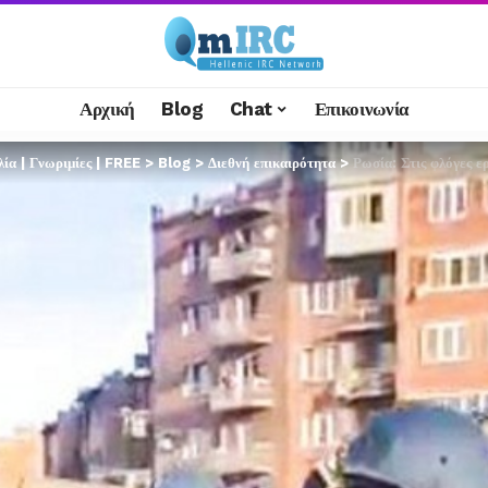
Αρχική
Blog
Chat
Επικοινωνία
α | Γνωριμίες | FREE
>
Blog
>
Διεθνή επικαιρότητα
>
Ρωσία: Στις φλόγες ε