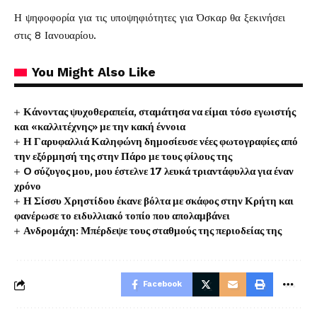
Η ψηφοφορία για τις υποψηφιότητες για Όσκαρ θα ξεκινήσει
στις 8 Ιανουαρίου.
You Might Also Like
Κάνοντας ψυχοθεραπεία, σταμάτησα να είμαι τόσο εγωιστής
και «καλλιτέχνης» με την κακή έννοια
Η Γαρυφαλλιά Καληφώνη δημοσίευσε νέες φωτογραφίες από
την εξόρμησή της στην Πάρο με τους φίλους της
O σύζυγος μου, μου έστελνε 17 λευκά τριαντάφυλλα για έναν
χρόνο
Η Σίσσυ Χρηστίδου έκανε βόλτα με σκάφος στην Κρήτη και
φανέρωσε το ειδυλλιακό τοπίο που απολαμβάνει
Ανδρομάχη: Μπέρδεψε τους σταθμούς της περιοδείας της
Facebook