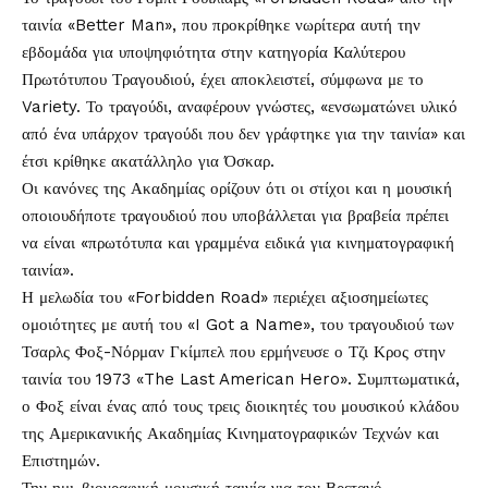
ταινία «Better Man», που προκρίθηκε νωρίτερα αυτή την
εβδομάδα για υποψηφιότητα στην κατηγορία Καλύτερου
Πρωτότυπου Τραγουδιού, έχει αποκλειστεί, σύμφωνα με το
Variety. Το τραγούδι, αναφέρουν γνώστες, «ενσωματώνει υλικό
από ένα υπάρχον τραγούδι που δεν γράφτηκε για την ταινία» και
έτσι κρίθηκε ακατάλληλο για
Όσκαρ
.
Οι κανόνες της Ακαδημίας ορίζουν ότι οι στίχοι και η μουσική
οποιουδήποτε τραγουδιού που υποβάλλεται για βραβεία πρέπει
να είναι «πρωτότυπα και γραμμένα ειδικά για κινηματογραφική
ταινία».
Η μελωδία του «Forbidden Road» περιέχει αξιοσημείωτες
ομοιότητες με αυτή του «I Got a Name», του τραγουδιού των
Τσαρλς Φοξ-Νόρμαν Γκίμπελ που ερμήνευσε ο Τζι Κρος στην
ταινία του 1973 «The Last American Hero». Συμπτωματικά,
ο Φοξ είναι ένας από τους τρεις διοικητές του μουσικού κλάδου
της Αμερικανικής Ακαδημίας Κινηματογραφικών Τεχνών και
Επιστημών.