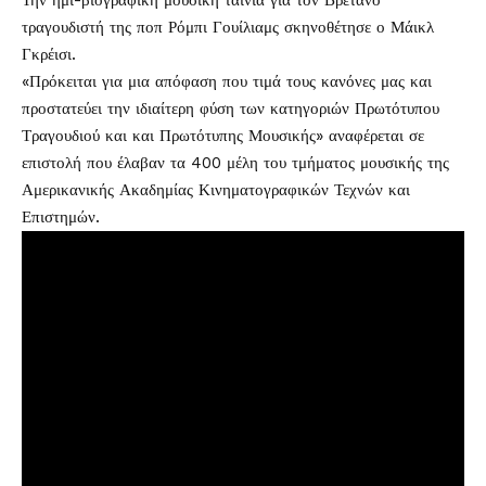
Την ημι-βιογραφική μουσική ταινία για τον Βρετανό
τραγουδιστή της ποπ Ρόμπι Γουίλιαμς σκηνοθέτησε ο Μάικλ
Γκρέισι.
«Πρόκειται για μια απόφαση που τιμά τους κανόνες μας και
προστατεύει την ιδιαίτερη φύση των κατηγοριών Πρωτότυπου
Τραγουδιού και και Πρωτότυπης Μουσικής» αναφέρεται σε
επιστολή που έλαβαν τα 400 μέλη του τμήματος μουσικής της
Αμερικανικής Ακαδημίας Κινηματογραφικών Τεχνών και
Επιστημών.