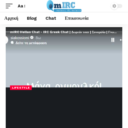
Aa
Αρχική
Blog
Chat
Επικοινωνία
mIRC Hellas Chat - IRC Greek Chat | Δωρεάν τσατ | Συνομιλία | Γνωριμίες | FREE
LIFESTYLE