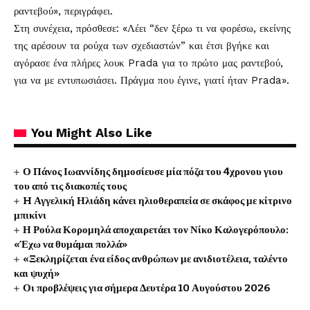
ραντεβού», περιγράφει.
Στη συνέχεια, πρόσθεσε: «Λέει “δεν ξέρω τι να φορέσω, εκείνης
της αρέσουν τα ρούχα των σχεδιαστών” και έτσι βγήκε και
αγόρασε ένα πλήρες λουκ Prada για το πρώτο μας ραντεβού,
για να με εντυπωσιάσει. Πράγμα που έγινε, γιατί ήταν Prada».
You Might Also Like
Ο Πάνος Ιωαννίδης δημοσίευσε μία πόζα του 4χρονου γιου
του από τις διακοπές τους
H Αγγελική Ηλιάδη κάνει ηλιοθεραπεία σε σκάφος με κίτρινο
μπικίνι
Η Ρούλα Κορομηλά αποχαιρετάει τον Νίκο Καλογερόπουλο:
«Έχω να θυμάμαι πολλά»
«Ξεκληρίζεται ένα είδος ανθρώπων με ανιδιοτέλεια, ταλέντο
και ψυχή»
Οι προβλέψεις για σήμερα Δευτέρα 10 Αυγούστου 2026