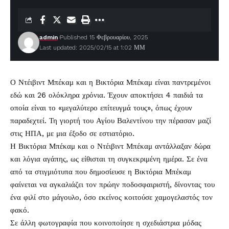
admin
Published 15 Φεβρουαρίου, 2025
Last updated: 2025/02/15 at 1:02 ΜΜ
Ο
Ντέιβιντ Μπέκαμ
και η
Βικτόρια Μπέκαμ
είναι παντρεμένοι
εδώ και 26 ολόκληρα χρόνια. Έχουν αποκτήσει 4 παιδιά τα
οποία είναι το «μεγαλύτερο επίτευγμά τους», όπως έχουν
παραδεχτεί. Τη γιορτή του Αγίου Βαλεντίνου την πέρασαν μαζί
στις ΗΠΑ, με μια έξοδο σε εστιατόριο.
Η Βικτόρια Μπέκαμ και ο Ντέιβιντ Μπέκαμ αντάλλαξαν δώρα
και λόγια αγάπης, ως είθισται τη συγκεκριμένη ημέρα. Σε ένα
από τα στιγμιότυπα που δημοσίευσε η Βικτόρια Μπέκαμ
φαίνεται να αγκαλιάζει τον πρώην ποδοσφαιριστή, δίνοντας του
ένα φιλί στο μάγουλο, όσο εκείνος κοιτούσε χαμογελαστός τον
φακό.
Σε άλλη φωτογραφία που κοινοποίησε η σχεδιάστρια μόδας