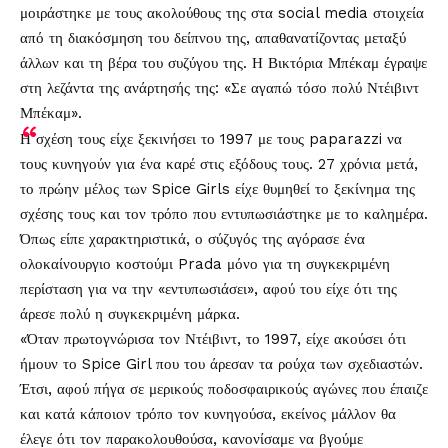
μοιράστηκε με τους ακολούθους της στα social media στοιχεία
από τη διακόσμηση του δείπνου της, απαθανατίζοντας μεταξύ
άλλων και τη βέρα του συζύγου της. Η Βικτόρια Μπέκαμ έγραψε
στη λεζάντα της ανάρτησής της: «Σε αγαπώ τόσο πολύ Ντέιβιντ
Μπέκαμ».
Η σχέση τους είχε ξεκινήσει το 1997 με τους paparazzi να
τους κυνηγούν για ένα καρέ στις εξόδους τους. 27 χρόνια μετά,
το πρώην μέλος των Spice Girls είχε θυμηθεί το ξεκίνημα της
σχέσης τους και τον τρόπο που εντυπωσιάστηκε με το καλημέρα.
Όπως είπε χαρακτηριστικά, ο σύζυγός της αγόρασε ένα
ολοκαίνουργιο κοστούμι Prada μόνο για τη συγκεκριμένη
περίσταση για να την «εντυπωσιάσει», αφού του είχε ότι της
άρεσε πολύ η συγκεκριμένη μάρκα.
«Όταν πρωτογνώρισα τον Ντέιβιντ, το 1997, είχε ακούσει ότι
ήμουν το Spice Girl που του άρεσαν τα ρούχα των σχεδιαστών.
Έτσι, αφού πήγα σε μερικούς ποδοσφαιρικούς αγώνες που έπαιζε
και κατά κάποιον τρόπο τον κυνηγούσα, εκείνος μάλλον θα
έλεγε ότι τον παρακολουθούσα, κανονίσαμε να βγούμε