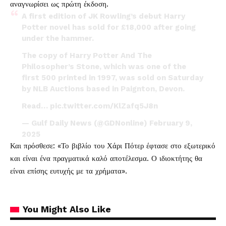
αναγνωρίσει ως πρώτη έκδοση.
A first edition of JK Rowling’s debut Harry
Potter novel has sold for £18,000 after going
under the hammer.
The copy of Harry Potter And The
Philosopher’s Stone, which was one of the
first 500 printed in 1997, was sold on Saturday
by NLB Auctions based in Paignton, Devon.
Read…
pic.twitter.com/KlZafq5J8n
— Gulf Daily News (@GDNonline)
February 9,
2025
Και πρόσθεσε: «Το βιβλίο του Χάρι Πότερ έφτασε στο εξωτερικό
και είναι ένα πραγματικά καλό αποτέλεσμα. Ο ιδιοκτήτης θα
είναι επίσης ευτυχής με τα χρήματα».
You Might Also Like