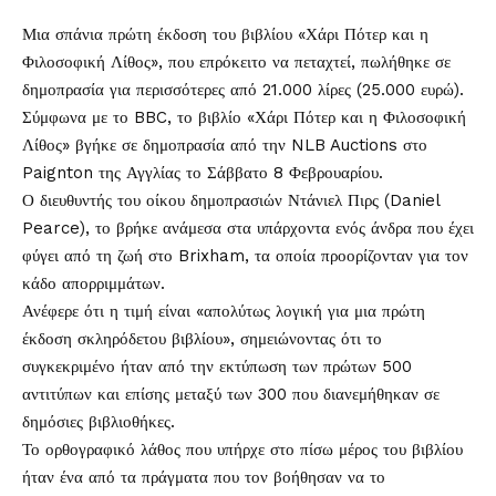
Μια σπάνια πρώτη έκδοση του βιβλίου «
Χάρι Πότερ
και η
Φιλοσοφική Λίθος», που επρόκειτο να πεταχτεί, πωλήθηκε σε
δημοπρασία
για περισσότερες από 21.000 λίρες (25.000 ευρώ).
Σύμφωνα με το BBC, το βιβλίο «Χάρι Πότερ και η Φιλοσοφική
Λίθος» βγήκε σε δημοπρασία από την NLB Auctions στο
Paignton της Αγγλίας το Σάββατο 8 Φεβρουαρίου.
Ο διευθυντής του οίκου δημοπρασιών Ντάνιελ Πιρς (Daniel
Pearce), το βρήκε ανάμεσα στα υπάρχοντα ενός άνδρα που έχει
φύγει από τη ζωή στο Brixham, τα οποία προορίζονταν για τον
κάδο απορριμμάτων.
Ανέφερε ότι η τιμή είναι «απολύτως λογική για μια πρώτη
έκδοση σκληρόδετου βιβλίου», σημειώνοντας ότι το
συγκεκριμένο ήταν από την εκτύπωση των πρώτων 500
αντιτύπων και επίσης μεταξύ των 300 που διανεμήθηκαν σε
δημόσιες βιβλιοθήκες.
Το ορθογραφικό λάθος που υπήρχε στο πίσω μέρος του βιβλίου
ήταν ένα από τα πράγματα που τον βοήθησαν να το