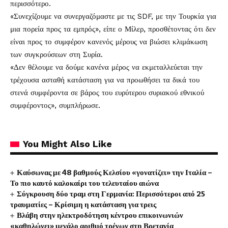
περισσότερο.
«Συνεχίζουμε να συνεργαζόμαστε με τις SDF, με την Τουρκία για
μια πορεία προς τα εμπρός», είπε ο Μίλερ, προσθέτοντας ότι δεν
είναι προς το συμφέρον κανενός μέρους να βιώσει κλιμάκωση
των συγκρούσεων στη Συρία.
«Δεν θέλουμε να δούμε κανένα μέρος να εκμεταλλεύεται την
τρέχουσα ασταθή κατάσταση για να προωθήσει τα δικά του
στενά συμφέροντα σε βάρος του ευρύτερου συριακού εθνικού
συμφέροντος», συμπλήρωσε.
You Might Also Like
Καύσωνας με 48 βαθμούς Κελσίου «γονατίζει» την Ιταλία –
Το πιο καυτό καλοκαίρι του τελευταίου αιώνα
Σύγκρουση δύο τραμ στη Γερμανία: Περισσότεροι από 25
τραυματίες – Κρίσιμη η κατάσταση για τρεις
Βλάβη στην ηλεκτροδότηση κέντρου επικοινωνιών
«καθηλώνει» μεγάλο αριθμό τρένων στη Βρετανία