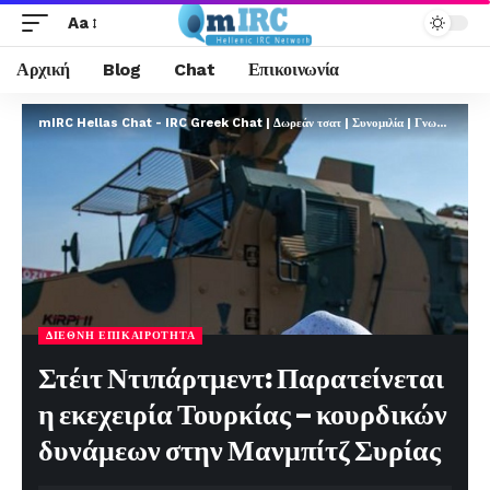
Aa
Αρχική
Blog
Chat
Επικοινωνία
mIRC Hellas Chat - IRC Greek Chat | Δωρεάν τσατ | Συνομιλία | Γνωριμίες | FREE
ΔΙΕΘΝΉ ΕΠΙΚΑΙΡΌΤΗΤΑ
Στέιτ Ντιπάρτμεντ: Παρατείνεται
η εκεχειρία Τουρκίας – κουρδικών
δυνάμεων στην Μανμπίτζ Συρίας