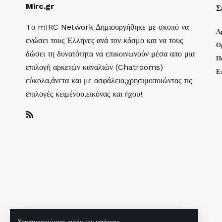
Mirc.gr
Σ
Tο mIRC Network Δημιουργήθηκε με σκοπό να
Α
ενώσει τους Έλληνες ανά τον κόσμο και να τους
Ο
δώσει τη δυνατότητα να επικοινωνούν μέσα απο μια
Π
επιλογή αρκετών καναλιών (Chatrooms)
Ε
εύκολα,άνετα και με ασφάλεια,χρησιμοποιώντας τις
επιλογές κειμένου,εικόνας και ήχου!
Χρησιμοποιώντας αυτόν τον ιστότοπο,