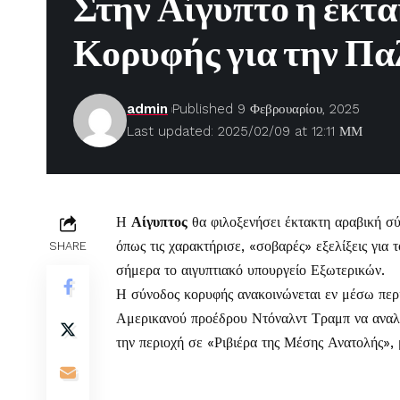
Στην Αίγυπτο η έκτ
Κορυφής για την Πα
admin
Published 9 Φεβρουαρίου, 2025
Last updated: 2025/02/09 at 12:11 ΜΜ
Η
Αίγυπτος
θα φιλοξενήσει έκτακτη αραβική σ
όπως τις χαρακτήρισε, «σοβαρές» εξελίξεις για
SHARE
σήμερα το αιγυπτιακό υπουργείο Εξωτερικών.
Η σύνοδος κορυφής ανακοινώνεται εν μέσω περι
Αμερικανού προέδρου Ντόναλντ Τραμπ να αναλ
την περιοχή σε «Ριβιέρα της Μέσης Ανατολής»,