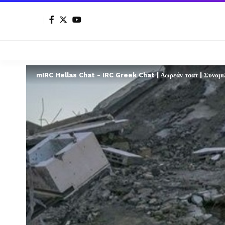
mIRC Hellas Chat - IRC Greek Chat | Δωρεάν τσατ | Συνομιλί