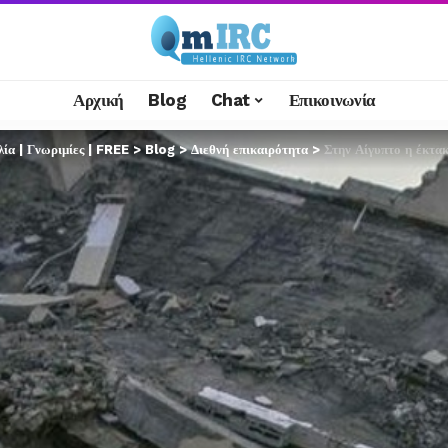
Αρχική
Blog
Chat
Επικοινωνία
α | Γνωριμίες | FREE
>
Blog
>
Διεθνή επικαιρότητα
>
Στην Αίγυπτο η έκτα