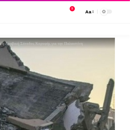
9
Aa
κτη Αραβική Σύνοδος Κορυφής για την Παλαιστίνη