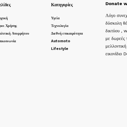
Donate w
ελίδες
Κατηγορίες
Λόγο συνεχ
ρχική
Υγεία
δύσκολη θέ
ροι Χρήσης
Τεχνολογία
δικτύου , 
ολιτική Απορρήτου
Διεθνή επικαιρότητα
με δωρεές τ
πικοινωνία
Automoto
μελλοντική
Lifestyle
εικονίδιο 