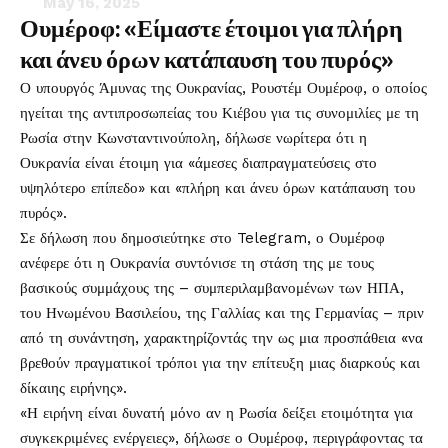
May 16, 2025
Ουμέροφ: «Είμαστε έτοιμοι για πλήρη
και άνευ όρων κατάπαυση του πυρός»
Ο υπουργός Άμυνας της Ουκρανίας, Ρουστέμ Ουμέροφ, ο οποίος
ηγείται της αντιπροσωπείας του Κιέβου για τις συνομιλίες με τη
Ρωσία στην Κωνσταντινούπολη, δήλωσε νωρίτερα ότι η
Ουκρανία είναι έτοιμη για «άμεσες διαπραγματεύσεις στο
υψηλότερο επίπεδο» και «πλήρη και άνευ όρων κατάπαυση του
πυρός».
Σε δήλωση που δημοσιεύτηκε στο Telegram, ο Ουμέροφ
ανέφερε ότι η Ουκρανία συντόνισε τη στάση της με τους
βασικούς συμμάχους της – συμπεριλαμβανομένων των ΗΠΑ,
του Ηνωμένου Βασιλείου, της Γαλλίας και της Γερμανίας – πριν
από τη συνάντηση, χαρακτηρίζοντάς την ως μια προσπάθεια «να
βρεθούν πραγματικοί τρόποι για την επίτευξη μιας διαρκούς και
δίκαιης ειρήνης».
«Η ειρήνη είναι δυνατή μόνο αν η Ρωσία δείξει ετοιμότητα για
συγκεκριμένες ενέργειες», δήλωσε ο Ουμέροφ, περιγράφοντας τα