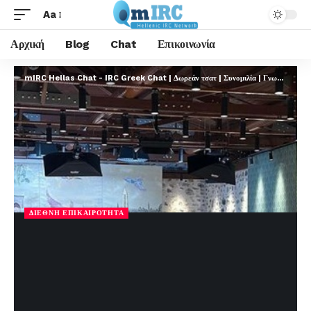
Aa
Αρχική
Blog
Chat
Επικοινωνία
mIRC Hellas Chat - IRC Greek Chat | Δωρεάν τσατ | Συνομιλία | Γνωριμίες | FREE
ΔΙΕΘΝΉ ΕΠΙΚΑΙΡΌΤΗΤΑ