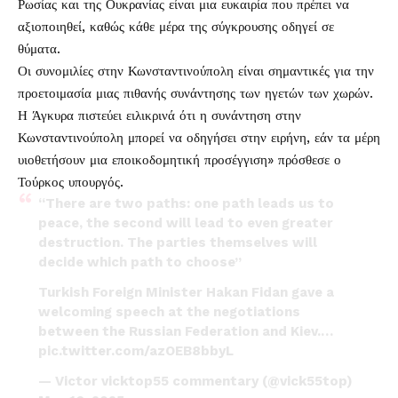
Ρωσίας και της Ουκρανίας είναι μια ευκαιρία που πρέπει να
αξιοποιηθεί, καθώς κάθε μέρα της σύγκρουσης οδηγεί σε
θύματα.
Οι συνομιλίες στην Κωνσταντινούπολη είναι σημαντικές για την
προετοιμασία μιας πιθανής συνάντησης των ηγετών των χωρών.
Η Άγκυρα πιστεύει ειλικρινά ότι η συνάντηση στην
Κωνσταντινούπολη μπορεί να οδηγήσει στην ειρήνη, εάν τα μέρη
υιοθετήσουν μια εποικοδομητική προσέγγιση» πρόσθεσε ο
Τούρκος υπουργός.
“There are two paths: one path leads us to
peace, the second will lead to even greater
destruction. The parties themselves will
decide which path to choose”
Turkish Foreign Minister Hakan Fidan gave a
welcoming speech at the negotiations
between the Russian Federation and Kiev.…
pic.twitter.com/azOEB8bbyL
— Victor vicktop55 commentary (@vick55top)