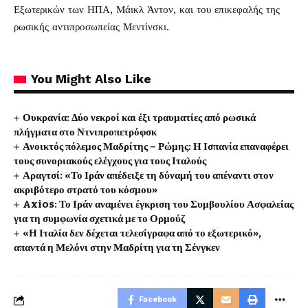
Εξωτερικών των ΗΠΑ, Μάικλ Άντον, και του επικεφαλής της
ρωσικής αντιπροσωπείας Μεντίνσκι.
You Might Also Like
Ουκρανία: Δύο νεκροί και έξι τραυματίες από ρωσικά
πλήγματα στο Ντνιπροπετρόφσκ
Ανοικτός πόλεμος Μαδρίτης – Ρώμης: Η Ισπανία επαναφέρει
τους συνοριακούς ελέγχους για τους Ιταλούς
Αραγτσί: «Το Ιράν απέδειξε τη δύναμή του απέναντι στον
ακριβότερο στρατό του κόσμου»
Axios: Το Ιράν αναμένει έγκριση του Συμβουλίου Ασφαλείας
για τη συμφωνία σχετικά με το Ορμούζ
«Η Ιταλία δεν δέχεται τελεσίγραφα από το εξωτερικό»,
απαντά η Μελόνι στην Μαδρίτη για τη Σένγκεν
Facebook