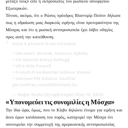
μεταξύ τους» είπε η εκπρόσωπος του ρωσικού υπουργείου
Εξωτερικών.
Τόνισε, ακόμα, ότι ο Ρώσος πρόεδρος Βλαντιμίρ Πούτιν δήλωσε
πως η εδραίωση μιας διαρκούς ειρήνης είναι προτεραιότητα της
Μόσχας και ότι η ρωσική αντιπροσωπεία έχει λάβει οδηγίες
προς αυτή την κατεύθυνση.
Such a picture from Istanbul:
• Ukraine’s Yermak, Umerov, Sybiha
• US Special Envoy Kellogg
• UK’s NSA Powell
• French Presidential Advisor Bonne
• German PM Advisor Sautter
pic.twitter.com/DB540wEr3o
— Ragıp Soylu (@ragipsoylu)
May 16, 2025
«Υπονομεύει τις συνομιλίες η Μόσχα»
Την ίδια ώρα, όμως, που το Κίεβο δηλώνει έτοιμο για ειρήνη και
άνευ όρων κατάπαυση του πυρός, κατηγορεί την Μόσχα ότι
υπονομεύει την συμμετοχή της αμερικανικής αντιπροσωπείας