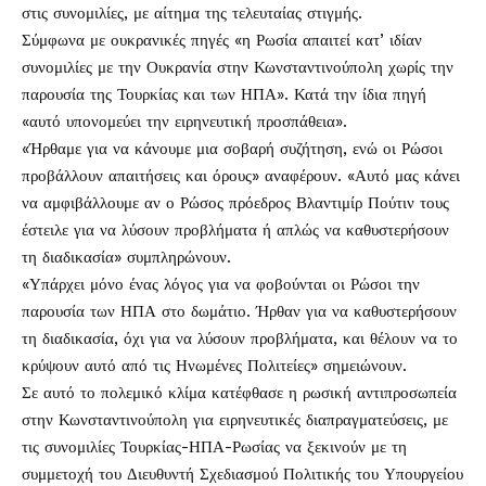
στις συνομιλίες, με αίτημα της τελευταίας στιγμής.
Σύμφωνα με ουκρανικές πηγές «η Ρωσία απαιτεί κατ’ ιδίαν
συνομιλίες με την Ουκρανία στην Κωνσταντινούπολη χωρίς την
παρουσία της Τουρκίας και των ΗΠΑ». Κατά την ίδια πηγή
«αυτό υπονομεύει την ειρηνευτική προσπάθεια».
«Ήρθαμε για να κάνουμε μια σοβαρή συζήτηση, ενώ οι Ρώσοι
προβάλλουν απαιτήσεις και όρους» αναφέρουν. «Αυτό μας κάνει
να αμφιβάλλουμε αν ο Ρώσος πρόεδρος Βλαντιμίρ Πούτιν τους
έστειλε για να λύσουν προβλήματα ή απλώς να καθυστερήσουν
τη διαδικασία» συμπληρώνουν.
«Υπάρχει μόνο ένας λόγος για να φοβούνται οι Ρώσοι την
παρουσία των ΗΠΑ στο δωμάτιο. Ήρθαν για να καθυστερήσουν
τη διαδικασία, όχι για να λύσουν προβλήματα, και θέλουν να το
κρύψουν αυτό από τις Ηνωμένες Πολιτείες» σημειώνουν.
Σε αυτό το πολεμικό κλίμα κατέφθασε η ρωσική αντιπροσωπεία
στην Κωνσταντινούπολη για ειρηνευτικές διαπραγματεύσεις, με
τις συνομιλίες Τουρκίας-ΗΠΑ-Ρωσίας να ξεκινούν με τη
συμμετοχή του Διευθυντή Σχεδιασμού Πολιτικής του Υπουργείου