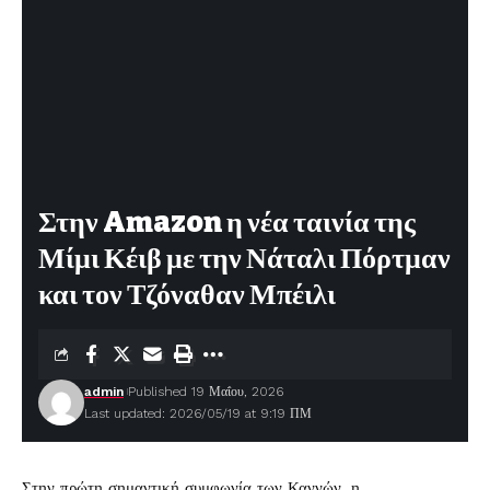
Στην Amazon η νέα ταινία της
Μίμι Κέιβ με την Νάταλι Πόρτμαν
και τον Τζόναθαν Μπέιλι
admin
Published 19 Μαΐου, 2026
Last updated: 2026/05/19 at 9:19 ΠΜ
Στην πρώτη σημαντική συμφωνία των Καννών, η