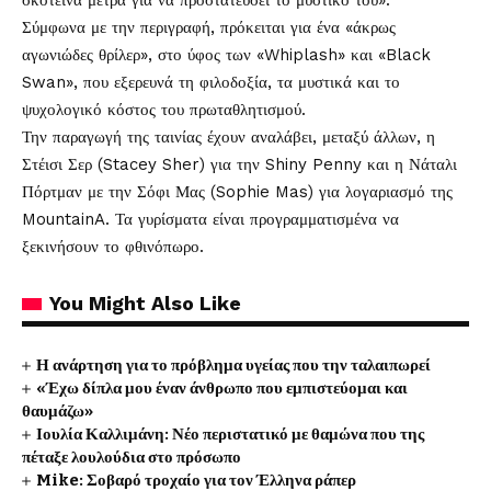
σκοτεινά μέτρα για να προστατεύσει το μυστικό του».
Σύμφωνα με την περιγραφή, πρόκειται για ένα «άκρως
αγωνιώδες θρίλερ», στο ύφος των «Whiplash» και «Black
Swan», που εξερευνά τη φιλοδοξία, τα μυστικά και το
ψυχολογικό κόστος του πρωταθλητισμού.
Την παραγωγή της ταινίας έχουν αναλάβει, μεταξύ άλλων, η
Στέισι Σερ (Stacey Sher) για την Shiny Penny και η Νάταλι
Πόρτμαν με την Σόφι Μας (Sophie Mas) για λογαριασμό της
MountainA. Τα γυρίσματα είναι προγραμματισμένα να
ξεκινήσουν το φθινόπωρο.
You Might Also Like
Η ανάρτηση για το πρόβλημα υγείας που την ταλαιπωρεί
«Έχω δίπλα μου έναν άνθρωπο που εμπιστεύομαι και
θαυμάζω»
Ιουλία Καλλιμάνη: Νέο περιστατικό με θαμώνα που της
πέταξε λουλούδια στο πρόσωπο
Mike: Σοβαρό τροχαίο για τον Έλληνα ράπερ