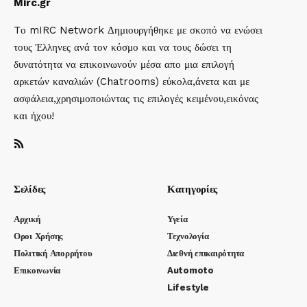
Mirc.gr
Tο mIRC Network Δημιουργήθηκε με σκοπό να ενώσει
τους Έλληνες ανά τον κόσμο και να τους δώσει τη
δυνατότητα να επικοινωνούν μέσα απο μια επιλογή
αρκετών καναλιών (Chatrooms) εύκολα,άνετα και με
ασφάλεια,χρησιμοποιώντας τις επιλογές κειμένου,εικόνας
και ήχου!
Σελίδες
Κατηγορίες
Αρχική
Υγεία
Οροι Χρήσης
Τεχνολογία
Πολιτική Απορρήτου
Διεθνή επικαιρότητα
Επικοινωνία
Automoto
Lifestyle