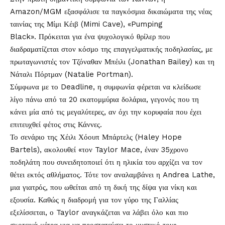
Amazon/MGM εξασφάλισε τα παγκόσμια δικαιώματα της νέας
ταινίας
της Μίμι Κέιβ (Mimi Cave), «Pumping
Black». Πρόκειται για ένα ψυχολογικό θρίλερ που
διαδραματίζεται στον κόσμο της επαγγελματικής ποδηλασίας, με
πρωταγωνιστές τον Τζόναθαν Μπέιλι (Jonathan Bailey) και τη
Νάταλι Πόρτμαν (Natalie Portman).
Σύμφωνα με το Deadline, η συμφωνία φέρεται να κλείδωσε
λίγο πάνω από τα 20 εκατομμύρια δολάρια, γεγονός που τη
κάνει μία από τις μεγαλύτερες, αν όχι την κορυφαία που έχει
επιτευχθεί φέτος στις Κάννες.
Το σενάριο της Χέιλι Χόουπ Μπάρτελς (Haley Hope
Bartels), ακολουθεί «τον Taylor Mace, έναν 35χρονο
ποδηλάτη που συνειδητοποιεί ότι η ηλικία του αρχίζει να τον
θέτει εκτός αθλήματος. Τότε τον αναλαμβάνει η Andrea Lathe,
μια γιατρός, που ωθείται από τη δική της δίψα για νίκη και
εξουσία. Καθώς η διαδρομή για τον γύρο της Γαλλίας
εξελίσσεται, ο Taylor αναγκάζεται να λάβει όλο και πιο