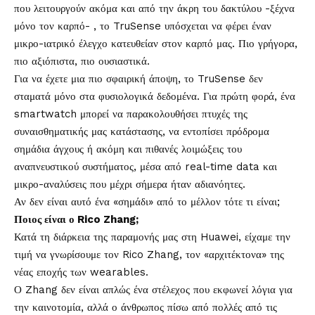
που λειτουργούν ακόμα και από την άκρη του δακτύλου -ξέχνα
μόνο τον καρπό- , το TruSense υπόσχεται να φέρει έναν
μικρο-ιατρικό έλεγχο κατευθείαν στον καρπό μας. Πιο γρήγορα,
πιο αξιόπιστα, πιο ουσιαστικά.
Για να έχετε μια πιο σφαιρική άποψη, το TruSense δεν
σταματά μόνο στα φυσιολογικά δεδομένα. Για πρώτη φορά, ένα
smartwatch μπορεί να παρακολουθήσει πτυχές της
συναισθηματικής μας κατάστασης, να εντοπίσει πρόδρομα
σημάδια άγχους ή ακόμη και πιθανές λοιμώξεις του
αναπνευστικού συστήματος, μέσα από real-time data και
μικρο-αναλύσεις που μέχρι σήμερα ήταν αδιανόητες.
Αν δεν είναι αυτό ένα «σημάδι» από το μέλλον τότε τι είναι;
Ποιος είναι ο Rico Zhang;
Κατά τη διάρκεια της παραμονής μας στη Huawei, είχαμε την
τιμή να γνωρίσουμε τον Rico Zhang, τον «αρχιτέκτονα» της
νέας εποχής των wearables.
Ο Zhang δεν είναι απλώς ένα στέλεχος που εκφωνεί λόγια για
την καινοτομία, αλλά ο άνθρωπος πίσω από πολλές από τις