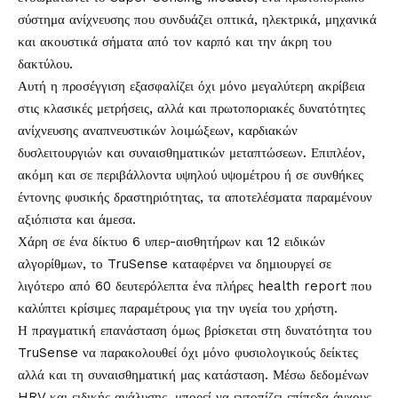
σύστημα ανίχνευσης που συνδυάζει οπτικά, ηλεκτρικά, μηχανικά
και ακουστικά σήματα από τον καρπό και την άκρη του
δακτύλου.
Αυτή η προσέγγιση εξασφαλίζει όχι μόνο μεγαλύτερη ακρίβεια
στις κλασικές μετρήσεις, αλλά και πρωτοποριακές δυνατότητες
ανίχνευσης αναπνευστικών λοιμώξεων, καρδιακών
δυσλειτουργιών και συναισθηματικών μεταπτώσεων. Επιπλέον,
ακόμη και σε περιβάλλοντα υψηλού υψομέτρου ή σε συνθήκες
έντονης φυσικής δραστηριότητας, τα αποτελέσματα παραμένουν
αξιόπιστα και άμεσα.
Χάρη σε ένα δίκτυο 6 υπερ-αισθητήρων και 12 ειδικών
αλγορίθμων, το TruSense καταφέρνει να δημιουργεί σε
λιγότερο από 60 δευτερόλεπτα ένα πλήρες health report που
καλύπτει κρίσιμες παραμέτρους για την υγεία του χρήστη.
Η πραγματική επανάσταση όμως βρίσκεται στη δυνατότητα του
TruSense να παρακολουθεί όχι μόνο φυσιολογικούς δείκτες
αλλά και τη συναισθηματική μας κατάσταση. Μέσω δεδομένων
HRV και ειδικής ανάλυσης, μπορεί να εντοπίζει επίπεδα άγχους