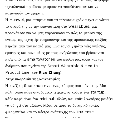
smartwatches, αλλά μια νέα αντίληψη για το πώς τα φορητά
τεχνολογικά προϊόντα μπορούν να «αισθάνονται» και να
κατανοούν τον χρήστη.
Η Huawei, μια εταιρεία που τα τελευταία χρόνια έχει συνδέσει
το όνομά της με την επανάσταση στα wearables, μας
προσκάλεσε για να μας παρουσιάσει το πώς το μέλλον της
υγείας, της τεχνητής νοημοσύνης και της προσωπικής ευεξίας
περνάει από τον καρπό μας. Ένα ταξίδι γεμάτο νέες γνώσεις,
εμπειρίες και συνομιλίες με τους ανθρώπους που βρίσκονται
πίσω από τα smartwatches του μέλλοντος, αλλά και τον
άνθρωπο που ηγείται της Smart Wearable & Health
Product Line,
τον Rico Zhang
.
Στην «καρδιά» της καινοτομίας
Η κινέζικη Shenzhen είναι ένας κόσμος από μόνη της. Μια
πόλη όπου κάθε οικοδομικό τετράγωνο κρύβει ένα startup,
κάθε καφέ είναι ένα mini hub ιδεών, και κάθε λεωφόρος μοιάζει
να οδηγεί στο μέλλον. Μέσα σε αυτό το δυναμικό τοπίο,
φιλοξενείται και το κέντρο ανάπτυξης του TruSense.