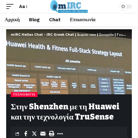
Aa
Αρχική
Blog
Chat
Επικοινωνία
mIRC Hellas Chat - IRC Greek Chat | Δωρεάν τσατ | Συνομιλία | Γνωριμίες | FREE
ΤΕΧΝΟΛΟΓΊΑ
Στην Shenzhen με τη Huawei
και την τεχνολογία TruSense