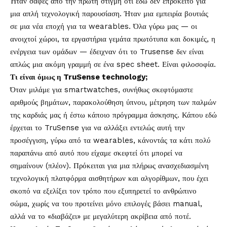
Ήταν σαφές από την πρώτη στιγμή ότι εδώ δεν επρόκειτο για
μια απλή τεχνολογική παρουσίαση. Ήταν μια εμπειρία βουτιάς
σε μια νέα εποχή για τα wearables. Όλα γύρω μας — οι
ανοιχτοί χώροι, τα εργαστήρια γεμάτα πρωτότυπα και δοκιμές, η
ενέργεια των ομάδων — έδειχναν ότι το Trusense δεν είναι
απλώς μια ακόμη γραμμή σε ένα spec sheet. Είναι φιλοσοφία.
Τι είναι όμως η TruSense technology;
Όταν μιλάμε για smartwatches, συνήθως σκεφτόμαστε
αριθμούς βημάτων, παρακολούθηση ύπνου, μέτρηση των παλμών
της καρδιάς μας ή έστω κάποιο πρόγραμμα άσκησης. Κάπου εδώ
έρχεται το TruSense για να αλλάξει εντελώς αυτή την
προσέγγιση, γύρω από τα wearables, κάνοντάς τα κάτι πολύ
παραπάνω από αυτό που είχαμε σκεφτεί ότι μπορεί να
σημαίνουν (πλέον). Πρόκειται για μια πλήρως ανασχεδιασμένη
τεχνολογική πλατφόρμα αισθητήρων και αλγορίθμων, που έχει
σκοπό να εξελίξει τον τρόπο που εξυπηρετεί το ανθρώπινο
σώμα, χωρίς να του προτείνει μόνο επιλογές βάσει manual,
αλλά να το «διαβάζει» με μεγαλύτερη ακρίβεια από ποτέ.