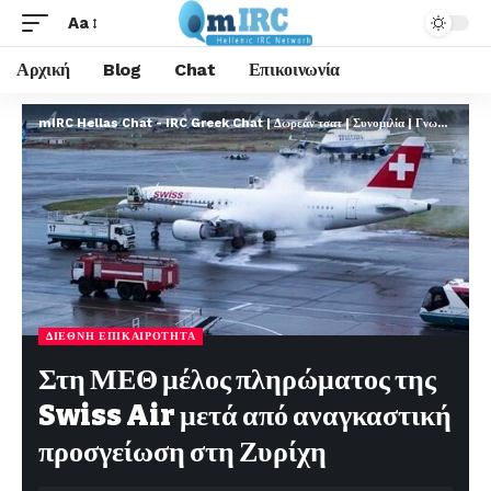
Aa
Αρχική
Blog
Chat
Επικοινωνία
mIRC Hellas Chat - IRC Greek Chat | Δωρεάν τσατ | Συνομιλία | Γνωριμίες | FREE
ΔΙΕΘΝΉ ΕΠΙΚΑΙΡΌΤΗΤΑ
Στη ΜΕΘ μέλος πληρώματος της
Swiss Air μετά από αναγκαστική
προσγείωση στη Ζυρίχη