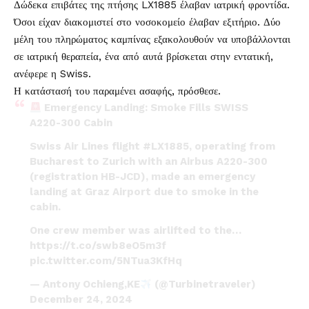
Δώδεκα επιβάτες της πτήσης LX1885 έλαβαν ιατρική φροντίδα.
Όσοι είχαν διακομιστεί στο νοσοκομείο έλαβαν εξιτήριο. Δύο
μέλη του πληρώματος καμπίνας εξακολουθούν να υποβάλλονται
σε ιατρική θεραπεία, ένα από αυτά βρίσκεται στην εντατική,
ανέφερε η Swiss.
Η κατάστασή του παραμένει ασαφής, πρόσθεσε.
Emergency Landing: Smoke Fills SWISS
A220-300 Cabin
Swiss Air Lines flight
#LX1885
, operating from
Bucharest to Zurich with an Airbus A220-300
(registration HB-JCD), made an emergency
landing at Graz Airport due to smoke in the
cabin.
One crew member was airlifted to the…
https://t.co/swb8eO5m3f
pic.twitter.com/5NTua3KfHq
— Antony Ochieng,KE
(@Turbinetraveler)
December 24, 2024