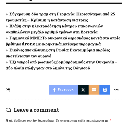
Σύγκρουση δύο τραμ στη Γερμανία: Περισσότεροι από 25
τραυματίες – Κρίσιμη η κατάσταση για τρεις
Βλάβη στην ηλεκτροδότηση κέντρου επικοινωνιών
«καθηλώνει» μεγάλο αριθμό τρένων στη Βρετανία
Γερμανικά ΜΜΕ:Το ουκρανικό αεροσκάφος κοντά στο οποίο
βρέθηκε drone με εκρηκτικά μετέφερε πυρομαχικά
Εικόνες αποκάλυψης στη Ρωσία: Εκατομμύρια ακρίδες
σκοτείνιασαν τον ουρανό
Έξι νεκροί από ρωσικούς βομβαρδισμούς στην Ουκρανία –
Δύο πλοία επλήγησαν στο λιμάνι της Οδησσού
Facebook
Leave a comment
Η ηλ. διεύθυνση σας δεν δημοσιεύεται.
Τα υποχρεωτικά πεδία σημειώνονται με
*