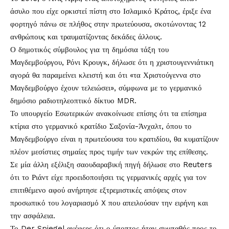
άσυλο που είχε ορκιστεί πίστη στο Ισλαμικό Κράτος, έριξε ένα
φορτηγό πάνω σε πλήθος στην πρωτεύουσα, σκοτώνοντας 12
ανθρώπους και τραυματίζοντας δεκάδες άλλους.
Ο δημοτικός σύμβουλος για τη δημόσια τάξη του
Μαγδεμβούργου, Ρόνι Κρουγκ, δήλωσε ότι η χριστουγεννιάτικη
αγορά θα παραμείνει κλειστή και ότι «τα Χριστούγεννα στο
Μαγδεμβούργο έχουν τελειώσει», σύμφωνα με το γερμανικό
δημόσιο ραδιοτηλεοπτικό δίκτυο MDR.
Το υπουργείο Εσωτερικών ανακοίνωσε επίσης ότι τα επίσημα
κτίρια στο γερμανικό κρατίδιο Σαξονία-Άνχαλτ, όπου το
Μαγδεμβούργο είναι η πρωτεύουσα του κρατιδίου, θα κυματίζουν
πλέον μεσίστιες σημαίες προς τιμήν των νεκρών της επίθεσης.
Σε μία άλλη εξέλιξη σαουδαραβική πηγή δήλωσε στο Reuters
ότι το Ριάντ είχε προειδοποιήσει τις γερμανικές αρχές για τον
επιτιθέμενο αφού ανήρτησε εξτρεμιστικές απόψεις στον
προσωπικό του λογαριασμό X που απειλούσαν την ειρήνη και
την ασφάλεια.
Το Der Spiegel ανέφερε ότι ο ύποπτος ήταν συμπαθής προς το