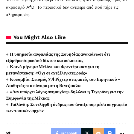
ακροδεξιό AfD. Το περιοδικό δεν ανέφερε από πού πήρε τις
πληροφορίες.
You Might Also Like
Η υπηρεσία ασφαλείας της Σουηδίας ανακοίνωσε ότι
εξάρθρωσε ρωσικό δίκτυο κατασκοπείας
Κοινό μήνυμα Μελόνι και Φρεντέρικσεν για τη
μετανάστευση: «Όχι σε ανεξέλεγκτες ροές»
Κολομβία: Σεισμός 7,4 Ρίχτερ στις ακτές του Ειρηνικού –
Αισθητός στα σύνορα με τη Βενεζουέλα
«Δεν υπάρχει λόγος ανησυχίας» δηλώνει η Τεχεράνη για την
Συμφωνία της Μέκκας
Ταϊλάνδη: Συνελήφθη άνδρας που άνοιξε πυρ μέσα σε γραφείο
των τοπικών αρχών
Facebook