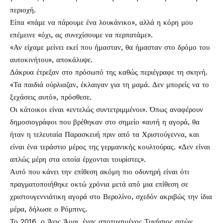
περιοχή.
Είπα «πάμε να πάρουμε ένα λουκάνικο», αλλά η κόρη μου
επέμεινε «όχι, ας συνεχίσουμε να περπατάμε».
«Αν είχαμε μείνει εκεί που ήμασταν, θα ήμασταν στο δρόμο του
αυτοκινήτου», αποκάλυψε.
Δάκρυα έτρεξαν στο πρόσωπό της καθώς περιέγραφε τη σκηνή.
«Τα παιδιά ούρλιαζαν, έκλαιγαν για τη μαμά. Δεν μπορείς να το
ξεχάσεις αυτό», πρόσθεσε.
Οι κάτοικοι είναι «εντελώς συντετριμμένοι». Όπως αναφέρουν
δημοσιογράφοι που βρέθηκαν στο σημείο «αυτή η αγορά, θα
ήταν η τελευταία Παρασκευή πριν από τα Χριστούγεννα, και
είναι ένα τεράστιο μέρος της γερμανικής κουλτούρας. «Δεν είναι
απλώς μέρη στα οποία έρχονται τουρίστες».
Αυτό που κάνει την επίθεση ακόμη πιο οδυνηρή είναι ότι
πραγματοποιήθηκε οκτώ χρόνια μετά από μια επίθεση σε
χριστουγεννιάτικη αγορά στο Βερολίνο, σχεδόν ακριβώς την ίδια
μέρα, δήλωσε ο Ρόμπινς.
Το 2016, ο Άνις Άμρι, ένας αποτυχημένος Τυνήσιος αιτών