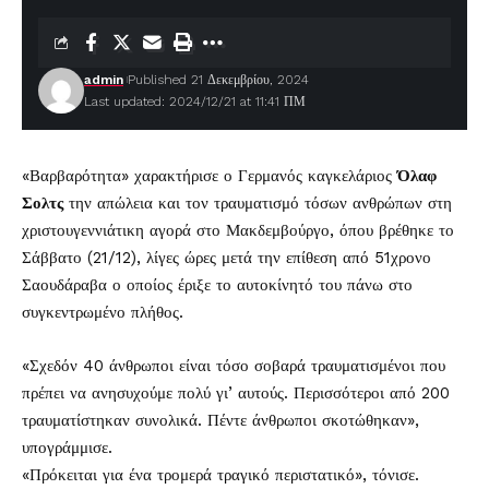
admin
Published 21 Δεκεμβρίου, 2024
Last updated: 2024/12/21 at 11:41 ΠΜ
«Βαρβαρότητα» χαρακτήρισε ο Γερμανός καγκελάριος
Όλαφ
Σολτς
την απώλεια και τον τραυματισμό τόσων ανθρώπων στη
χριστουγεννιάτικη αγορά στο Μακδεμβούργο, όπου βρέθηκε το
Σάββατο (21/12), λίγες ώρες μετά την επίθεση από 51χρονο
Σαουδάραβα ο οποίος έριξε το αυτοκίνητό του πάνω στο
συγκεντρωμένο πλήθος.
«Σχεδόν 40 άνθρωποι είναι τόσο σοβαρά τραυματισμένοι που
πρέπει να ανησυχούμε πολύ γι’ αυτούς. Περισσότεροι από 200
τραυματίστηκαν συνολικά. Πέντε άνθρωποι σκοτώθηκαν»,
υπογράμμισε.
«Πρόκειται για ένα τρομερά τραγικό περιστατικό», τόνισε.