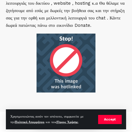
λειτουργιάς του δικτύου , website , hosting κ.α Θα θέλαμε να
ζητήσουμε από εσάς με δωρεές την βοήθεια σας και την στήριξη
σας για την ορθή και μελλοντική λειτουργιά του chat . Κάντε
δωρεά πατώντας πάνω στο εικονίδιο Donate.
Χρησιμοποιώντας αυτόν τον ιστότοπο, συμφωνείτε με
mirc.gr 2023 Copyright %year%, All Rights Reserved |
by
Sp
|
Accept
την
Πολιτική Απορρήτου
και τους
Όρους Χρήσης
.
Hosted by
RealHosting