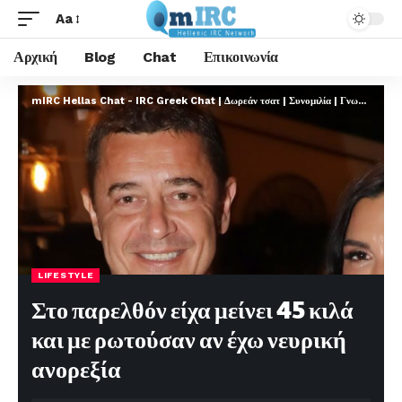
Aa
Αρχική
Blog
Chat
Επικοινωνία
mIRC Hellas Chat - IRC Greek Chat | Δωρεάν τσατ | Συνομιλία | Γνωριμίες | FREE
LIFESTYLE
Στο παρελθόν είχα μείνει 45 κιλά
και με ρωτούσαν αν έχω νευρική
ανορεξία