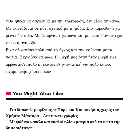
«Θα ήθελα να ασχοληθώ με την τηλεόραση, δεν ξέρω αν κάνω.
Με φαντάζομαι σε κάτι σχετικό με τη μόδα. Στο παρελθόν είχα
μείνει 45 κιλά. Με έπαιρναν τηλέφωνο και με ρωτούσαν αν έχω
νευρική ανορεξία.
Είχα αδυνατίσει πολύ από το άγχος και την κούραση με τα
παιδιά. Ξεχνούσα να φάω. Η μικρή μας όταν ήταν μικρή είχε
αρρωστήσει πολύ κι έκατσε στην εντατική για πολύ καιρό,
είχαμε ανησυχήσει πολύ»
You Might Also Like
Για διακοπές με φίλους σε Πάρο και Κουφονήσια, χωρίς τον
Χρήστο Μάστορα – Δείτε φωτογραφίες
Με ψάθινο καπέλο και γυαλιά ηλίου μακριά από τα φώτα της
δημοσιότητας