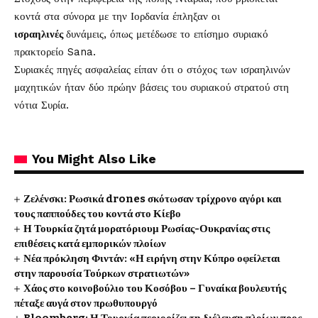
κοντά στα σύνορα με την Ιορδανία έπληξαν οι
ισραηλινές
δυνάμεις, όπως μετέδωσε το επίσημο συριακό
πρακτορείο Sana.
Συριακές πηγές ασφαλείας είπαν ότι ο στόχος των ισραηλινών
μαχητικών ήταν δύο πρώην βάσεις του συριακού στρατού στη
νότια Συρία.
You Might Also Like
Ζελένσκι: Ρωσικά drones σκότωσαν τρίχρονο αγόρι και
τους παππούδες του κοντά στο Κίεβο
Η Τουρκία ζητά μορατόριουμ Ρωσίας-Ουκρανίας στις
επιθέσεις κατά εμπορικών πλοίων
Νέα πρόκληση Φιντάν: «Η ειρήνη στην Κύπρο οφείλεται
στην παρουσία Τούρκων στρατιωτών»
Χάος στο κοινοβούλιο του Κοσόβου – Γυναίκα βουλευτής
πέταξε αυγά στον πρωθυπουργό