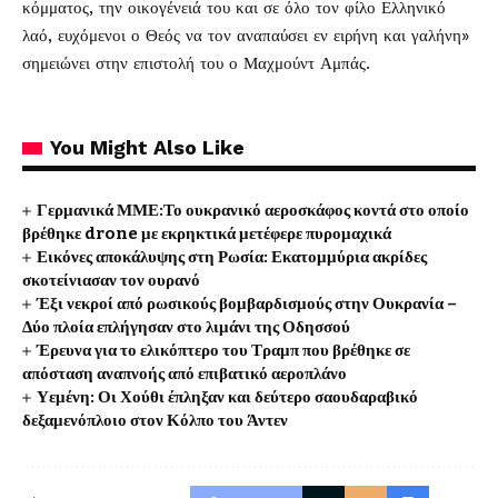
κόμματος, την οικογένειά του και σε όλο τον φίλο Ελληνικό
λαό, ευχόμενοι ο Θεός να τον αναπαύσει εν ειρήνη και γαλήνη»
σημειώνει στην επιστολή του ο Μαχμούντ Αμπάς.
You Might Also Like
Γερμανικά ΜΜΕ:Το ουκρανικό αεροσκάφος κοντά στο οποίο
βρέθηκε drone με εκρηκτικά μετέφερε πυρομαχικά
Εικόνες αποκάλυψης στη Ρωσία: Εκατομμύρια ακρίδες
σκοτείνιασαν τον ουρανό
Έξι νεκροί από ρωσικούς βομβαρδισμούς στην Ουκρανία –
Δύο πλοία επλήγησαν στο λιμάνι της Οδησσού
Έρευνα για το ελικόπτερο του Τραμπ που βρέθηκε σε
απόσταση αναπνοής από επιβατικό αεροπλάνο
Υεμένη: Οι Χούθι έπληξαν και δεύτερο σαουδαραβικό
δεξαμενόπλοιο στον Κόλπο του Άντεν