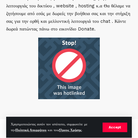
λειτουργιάς του δικτύου , website , hosting κ.α Θα θέλαμε να
ζητήσουμε από εσάς με δωρεές την βοήθεια σας και την στήριξη
σας για την ορθή και μελλοντική λειτουργιά του chat . Κάντε
δωρεά πατώντας πάνω στο εικονίδιο Donate.
Χρησιμοποιώντας αυτόν τον ιστότοπο, συμφωνείτε με
mirc.gr 2023 Copyright %year%, All Rights Reserved |
by
Sp
|
Accept
την
Πολιτική Απορρήτου
και τους
Όρους Χρήσης
.
Hosted by
RealHosting