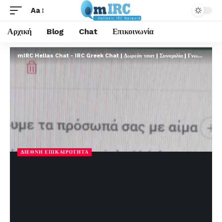
Aa
Αρχική
Blog
Chat
Επικοινωνία
mIRC Hellas Chat - IRC Greek Chat | Δωρεάν τσατ | Συνομιλία | Γνωριμίες | FREE
ΔΙΕΘΝΉ ΕΠΙΚΑΙΡΌΤΗΤΑ