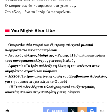
Ο κόσμος σας θα καταρρεύσει στα χέρια μας.
Στο τέλος, μόνο το Ισλάμ θα παραμείνει».
You Might Also Like
Ουκρανία: Δύο νεκροί και έξι τραυματίες από ρωσικά
πλήγματα στο Ντνιπροπετρόφσκ
Ανοικτός πόλεμος Μαδρίτης – Ρώμης: Η Ισπανία επαναφέρει
τους συνοριακούς ελέγχους για τους Ιταλούς
Αραγτσί: «Το Ιράν απέδειξε τη δύναμή του απέναντι στον
ακριβότερο στρατό του κόσμου»
Axios: Το Ιράν αναμένει έγκριση του Συμβουλίου Ασφαλείας
για τη συμφωνία σχετικά με το Ορμούζ
«Η Ιταλία δεν δέχεται τελεσίγραφα από το εξωτερικό»,
απαντά η Μελόνι στην Μαδρίτη για τη Σένγκεν
Facebook