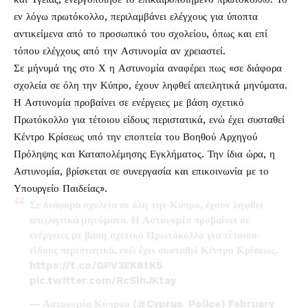
εν λόγω πρωτόκολλο, περιλαμβάνει ελέγχους για ύποπτα
αντικείμενα από το προσωπικό του σχολείου, όπως και επί
τόπου ελέγχους από την Αστυνομία αν χρειαστεί.
Σε μήνυμά της στο Χ η Αστυνομία αναφέρει πως «σε διάφορα
σχολεία σε όλη την Κύπρο, έχουν ληφθεί απειλητικά μηνύματα.
Η Αστυνομία προβαίνει σε ενέργειες με βάση σχετικό
Πρωτόκολλο για τέτοιου είδους περιστατικά, ενώ έχει συσταθεί
Κέντρο Κρίσεως υπό την εποπτεία του Βοηθού Αρχηγού
Πρόληψης και Καταπολέμησης Εγκλήματος. Την ίδια ώρα, η
Αστυνομία, βρίσκεται σε συνεργασία και επικοινωνία με το
Υπουργείο Παιδείας».
Σε διάφορα σχολεία σε όλη την Κύπρο, έχουν ληφθεί
απειλητικά μηνύματα. Η Αστυνομία προβαίνει σε
ενέργειες με βάση σχετικό Πρωτόκολλο για τέτοιου
είδους περιστατικά, ενώ έχει συσταθεί Κέντρο Κρίσεως.
https://t.co/GPV3EK8tK5
pic.twitter.com/RcSlhJKtay
— Αστυνομία Κύπρου (@Cyprus_Police)
February