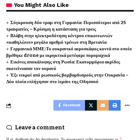
You Might Also Like
Σύγκρουση δύο τραμ στη Γερμανία: Περισσότεροι από 25
τραυματίες – Κρίσιμη η κατάσταση για τρεις
Βλάβη στην ηλεκτροδότηση κέντρου επικοινωνιών
«καθηλώνει» μεγάλο αριθμό τρένων στη Βρετανία
Γερμανικά ΜΜΕ:Το ουκρανικό αεροσκάφος κοντά στο οποίο
βρέθηκε drone με εκρηκτικά μετέφερε πυρομαχικά
Εικόνες αποκάλυψης στη Ρωσία: Εκατομμύρια ακρίδες
σκοτείνιασαν τον ουρανό
Έξι νεκροί από ρωσικούς βομβαρδισμούς στην Ουκρανία –
Δύο πλοία επλήγησαν στο λιμάνι της Οδησσού
Facebook
Leave a comment
Η ηλ. διεύθυνση σας δεν δημοσιεύεται.
Τα υποχρεωτικά πεδία σημειώνονται με
*