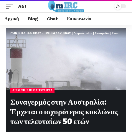
Aa
Αρχική
Blog
Chat
Επικοινωνία
mIRC Hellas Chat - IRC Greek Chat | Δωρεάν τσατ | Συνομιλία | Γνωριμίες | FREE
ΔΙΕΘΝΉ ΕΠΙΚΑΙΡΌΤΗΤΑ
Συναγερμός στην Αυστραλία:
Έρχεται ο ισχυρότερος κυκλώνας
των τελευταίων 50 ετών