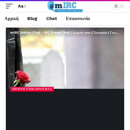
Aa
Αρχική
Blog
Chat
Επικοινωνία
mIRC Hellas Chat - IRC Greek Chat | Δωρεάν τσατ | Συνομιλία | Γνωριμίες | FREE
ΔΙΕΘΝΉ ΕΠΙΚΑΙΡΌΤΗΤΑ