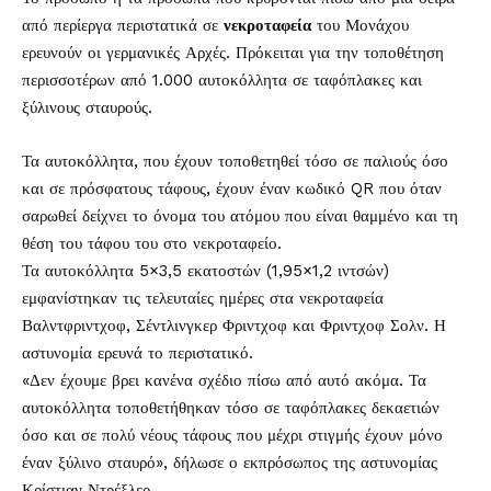
από περίεργα περιστατικά σε
νεκροταφεία
του Μονάχου
ερευνούν οι γερμανικές Αρχές. Πρόκειται για την τοποθέτηση
περισσοτέρων από 1.000 αυτοκόλλητα σε ταφόπλακες και
ξύλινους σταυρούς.
Τα αυτοκόλλητα, που έχουν τοποθετηθεί τόσο σε παλιούς όσο
και σε πρόσφατους τάφους, έχουν έναν κωδικό QR που όταν
σαρωθεί δείχνει το όνομα του ατόμου που είναι θαμμένο και τη
θέση του τάφου του στο νεκροταφείο.
Τα αυτοκόλλητα 5×3,5 εκατοστών (1,95×1,2 ιντσών)
εμφανίστηκαν τις τελευταίες ημέρες στα νεκροταφεία
Βαλντφριντχοφ, Σέντλινγκερ Φριντχοφ και Φριντχοφ Σολν. Η
αστυνομία ερευνά το περιστατικό.
«Δεν έχουμε βρει κανένα σχέδιο πίσω από αυτό ακόμα. Τα
αυτοκόλλητα τοποθετήθηκαν τόσο σε ταφόπλακες δεκαετιών
όσο και σε πολύ νέους τάφους που μέχρι στιγμής έχουν μόνο
έναν ξύλινο σταυρό», δήλωσε ο εκπρόσωπος της αστυνομίας
Κρίστιαν Ντρέξλερ.