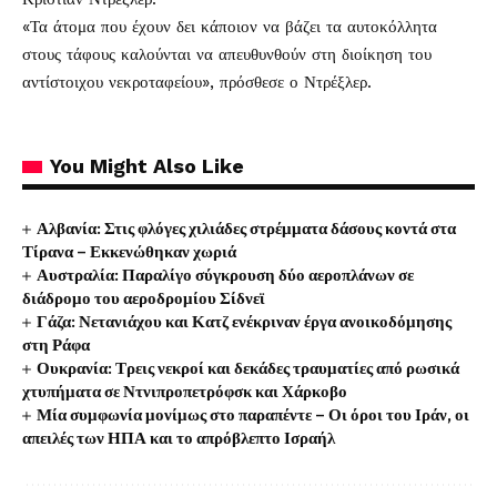
«Τα άτομα που έχουν δει κάποιον να βάζει τα αυτοκόλλητα
στους τάφους καλούνται να απευθυνθούν στη διοίκηση του
αντίστοιχου νεκροταφείου», πρόσθεσε ο Ντρέξλερ.
You Might Also Like
Αλβανία: Στις φλόγες χιλιάδες στρέμματα δάσους κοντά στα
Τίρανα – Εκκενώθηκαν χωριά
Αυστραλία: Παραλίγο σύγκρουση δύο αεροπλάνων σε
διάδρομο του αεροδρομίου Σίδνεϊ
Γάζα: Νετανιάχου και Κατζ ενέκριναν έργα ανοικοδόμησης
στη Ράφα
Ουκρανία: Τρεις νεκροί και δεκάδες τραυματίες από ρωσικά
χτυπήματα σε Ντνιπροπετρόφσκ και Χάρκοβο
Μία συμφωνία μονίμως στο παραπέντε – Οι όροι του Ιράν, οι
απειλές των ΗΠΑ και το απρόβλεπτο Ισραήλ