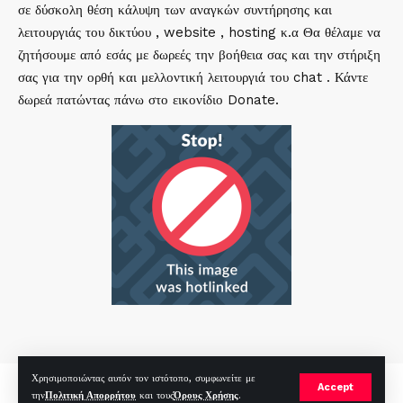
σε δύσκολη θέση κάλυψη των αναγκών συντήρησης και
λειτουργιάς του δικτύου , website , hosting κ.α Θα θέλαμε να
ζητήσουμε από εσάς με δωρεές την βοήθεια σας και την στήριξη
σας για την ορθή και μελλοντική λειτουργιά του chat . Κάντε
δωρεά πατώντας πάνω στο εικονίδιο Donate.
Χρησιμοποιώντας αυτόν τον ιστότοπο, συμφωνείτε με
mirc.gr 2023 Copyright %year%, All Rights Reserved |
by
Sp
|
Accept
την
Πολιτική Απορρήτου
και τους
Όρους Χρήσης
.