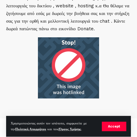
λειτουργιάς του δικτύου , website , hosting κ.α Θα θέλαμε να
ζητήσουμε από εσάς με δωρεές την βοήθεια σας και την στήριξη
σας για την ορθή και μελλοντική λειτουργιά του chat . Κάντε
δωρεά πατώντας πάνω στο εικονίδιο Donate.
Χρησιμοποιώντας αυτόν τον ιστότοπο, συμφωνείτε με
mirc.gr 2023 Copyright %year%, All Rights Reserved |
by
Sp
|
Accept
την
Πολιτική Απορρήτου
και τους
Όρους Χρήσης
.
Hosted by
RealHosting