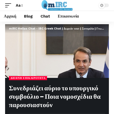
Aa
Αρχική
Blog
Chat
Επικοινωνία
mIRC Hellas Chat - IRC Greek Chat | Δωρεάν τσατ | Συνομιλία | Γνωριμίες | FREE
ΔΙΕΘΝΉ ΕΠΙΚΑΙΡΌΤΗΤΑ
Συνεδριάζει αύριο το υπουργικό
συμβούλιο – Ποια νομοσχέδια θα
παρουσιαστούν