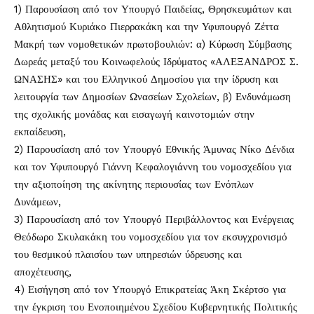
1) Παρουσίαση από τον Υπουργό Παιδείας, Θρησκευμάτων και
Αθλητισμού Κυριάκο Πιερρακάκη και την Υφυπουργό Ζέττα
Μακρή των νομοθετικών πρωτοβουλιών: α) Κύρωση Σύμβασης
Δωρεάς μεταξύ του Κοινωφελούς Ιδρύματος «ΑΛΕΞΑΝΔΡΟΣ Σ.
ΩΝΑΣΗΣ» και του Ελληνικού Δημοσίου για την ίδρυση και
λειτουργία των Δημοσίων Ωνασείων Σχολείων, β) Ενδυνάμωση
της σχολικής μονάδας και εισαγωγή καινοτομιών στην
εκπαίδευση,
2) Παρουσίαση από τον Υπουργό Εθνικής Άμυνας Νίκο Δένδια
και τον Υφυπουργό Γιάννη Κεφαλογιάννη του νομοσχεδίου για
την αξιοποίηση της ακίνητης περιουσίας των Ενόπλων
Δυνάμεων,
3) Παρουσίαση από τον Υπουργό Περιβάλλοντος και Ενέργειας
Θεόδωρο Σκυλακάκη του νομοσχεδίου για τον εκσυγχρονισμό
του θεσμικού πλαισίου των υπηρεσιών ύδρευσης και
αποχέτευσης,
4) Εισήγηση από τον Υπουργό Επικρατείας Άκη Σκέρτσο για
την έγκριση του Ενοποιημένου Σχεδίου Κυβερνητικής Πολιτικής