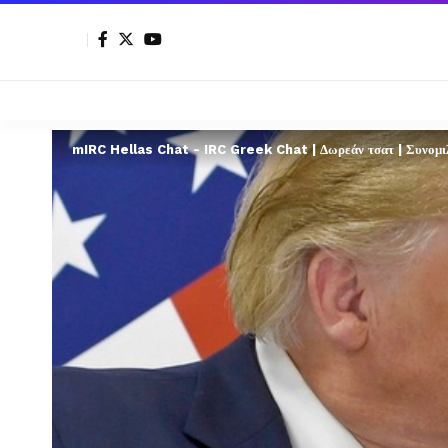
mIRC Hellas Chat - IRC Greek Chat | Δωρεάν τσατ | Συνομιλί