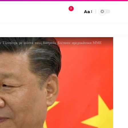
9
Aa
ι Τζινπίνγκ με φόντο τους δασμούς βλέπουν αμερικάνικα ΜΜΕ