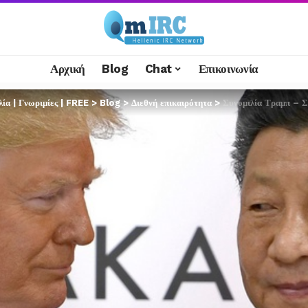
Αρχική
Blog
Chat
Επικοινωνία
α | Γνωριμίες | FREE
>
Blog
>
Διεθνή επικαιρότητα
>
Συνομιλία Τραμπ – Σ