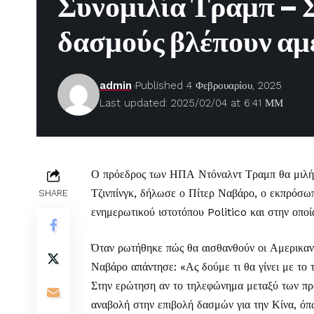
Συνομιλία Τραμπ – Σ
δασμούς βλέπουν α
admin
Published 4 Φεβρουαρίου, 2025
Last updated: 2025/02/04 at 6:41 ΜΜ
Ο πρόεδρος των ΗΠΑ Ντόναλντ Τραμπ θα μιλήσε
Τζινπίνγκ, δήλωσε ο Πίτερ Ναβάρο, ο εκπρόσωπ
SHARE
ενημερωτικού ιστοτόπου Politico και στην οποί
Όταν ρωτήθηκε πώς θα αισθανθούν οι Αμερικανοί
Ναβάρο απάντησε: «Ας δούμε τι θα γίνει με το
Στην ερώτηση αν το τηλεφώνημα μεταξύ των πρ
αναβολή στην επιβολή δασμών για την Κίνα, όπ