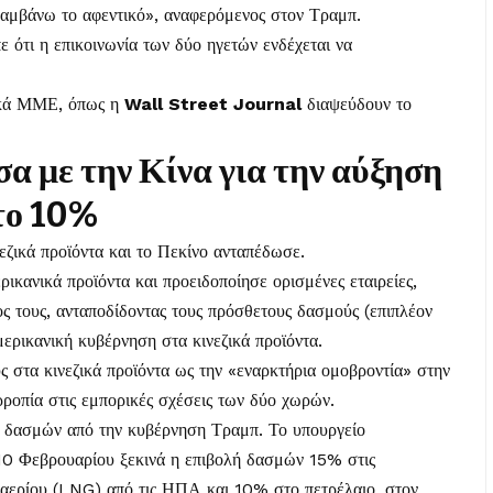
λαμβάνω το αφεντικό», αναφερόμενος στον Τραμπ.
 ότι η επικοινωνία των δύο ηγετών ενδέχεται να
νικά ΜΜΕ, όπως η
Wall Street Journal
διαψεύδουν το
α με την Κίνα για την αύξηση
το 10%
ικά προϊόντα και το Πεκίνο ανταπέδωσε.
κανικά προϊόντα και προειδοποίησε ορισμένες εταιρείες,
ς τους, ανταποδίδοντας τους πρόσθετους δασμούς (επιπλέον
ερικανική κυβέρνηση στα κινεζικά προϊόντα.
στα κινεζικά προϊόντα ως την «εναρκτήρια ομοβροντία» στην
ρροπία στις εμπορικές σχέσεις των δύο χωρών.
ή δασμών από την κυβέρνηση Τραμπ. Το υπουργείο
 10 Φεβρουαρίου ξεκινά η επιβολή δασμών 15% στις
 αερίου (LNG) από τις ΗΠΑ και 10% στο πετρέλαιο, στον