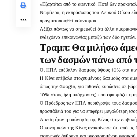
«Εξαρτάται από το αφεντικό. Ποτέ δεν προκατα
Νωρίτερα, η εκπρόσωπος του Λευκού Οίκου είπε
πραγματοποιηθεί «σύντομα».
Αξίζει πάντως να σημειωθεί ότι άλλα αμερικα
ενδεχόενο επικοινωνίας μεταξύ των δύο ηγετών.
Τραμπ: Θα μιλήσω άμεσ
των δασμών πάνω από 
Οι ΗΠΑ επέβαλαν δασμούς ύψους 10% στα κινεζ
Η Κίνα επέβαλε στοχευμένους δασμούς στα αμερι
όπως την Google, για πιθανές κυρώσεις σε βάρο
10% στους ήδη υπάρχοντες) που εφαρμόζει η αμ
Ο Πρόεδρος των ΗΠΑ περιέγραψε τους δασμούς 
προσπάθειά του για να επιφέρει μεγαλύτερη ισο
Άμεση ήταν η απάντηση της Κίνας στην επιβολ
Οικονομικών της Κίνας ανακοίνωσε ότι από τις
εισαγωγές άνθρακα και υγροποιημένου φυσικού