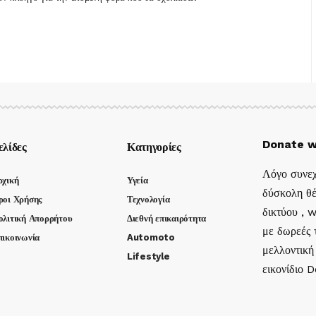
Donate w
ελίδες
Κατηγορίες
Λόγο συνεχ
ρχική
Υγεία
δύσκολη θέ
ροι Χρήσης
Τεχνολογία
δικτύου , 
ολιτική Απορρήτου
Διεθνή επικαιρότητα
με δωρεές τ
πικοινωνία
Automoto
μελλοντική
Lifestyle
εικονίδιο 