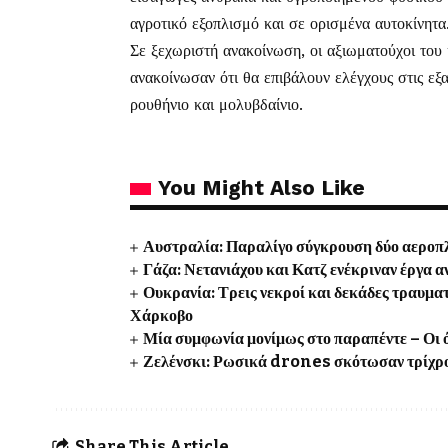
αγροτικό εξοπλισμό και σε ορισμένα αυτοκίνητα
Σε ξεχωριστή ανακοίνωση, οι αξιωματούχοι του
ανακοίνωσαν ότι θα επιβάλουν ελέγχους στις εξ
ρουθήνιο και μολυβδαίνιο.
You Might Also Like
Αυστραλία: Παραλίγο σύγκρουση δύο αεροπλ
Γάζα: Νετανιάχου και Κατζ ενέκριναν έργα 
Ουκρανία: Τρεις νεκροί και δεκάδες τραυμα
Χάρκοβο
Μία συμφωνία μονίμως στο παραπέντε – Οι ό
Ζελένσκι: Ρωσικά drones σκότωσαν τρίχρον
Share This Article