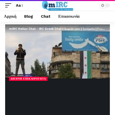
Aa
Αρχική
Blog
Chat
Επικοινωνία
mIRC Hellas Chat - IRC Greek Chat | Δωρεάν τσατ | Συνομιλία | Γνωριμίες | FREE
ΔΙΕΘΝΉ ΕΠΙΚΑΙΡΌΤΗΤΑ