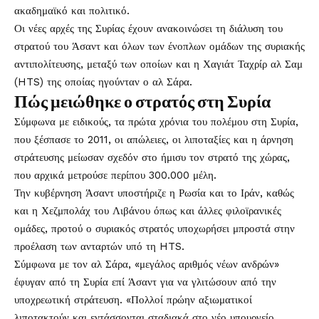
ακαδημαϊκό και πολιτικό.
Οι νέες αρχές της Συρίας έχουν ανακοινώσει τη διάλυση του
στρατού του Άσαντ και όλων των ένοπλων ομάδων της συριακής
αντιπολίτευσης, μεταξύ των οποίων και η Χαγιάτ Ταχρίρ αλ Σαμ
(HTS) της οποίας ηγούνταν ο αλ Σάρα.
Πώς μειώθηκε ο στρατός στη Συρία
Σύμφωνα με ειδικούς, τα πρώτα χρόνια του πολέμου στη Συρία,
που ξέσπασε το 2011, οι απώλειες, οι λιποταξίες και η άρνηση
στράτευσης μείωσαν σχεδόν στο ήμισυ τον στρατό της χώρας,
που αρχικά μετρούσε περίπου 300.000 μέλη.
Την κυβέρνηση Άσαντ υποστήριζε η Ρωσία και το Ιράν, καθώς
και η Χεζμπολάχ του Λιβάνου όπως και άλλες φιλοϊρανικές
ομάδες, προτού ο συριακός στρατός υποχωρήσει μπροστά στην
προέλαση των ανταρτών υπό τη HTS.
Σύμφωνα με τον αλ Σάρα, «μεγάλος αριθμός νέων ανδρών»
έφυγαν από τη Συρία επί Άσαντ για να γλιτώσουν από την
υποχρεωτική στράτευση. «Πολλοί πρώην αξιωματικοί
λιποτακτούν και εντάσσονται σταδιακά στο νέο υπουργείο