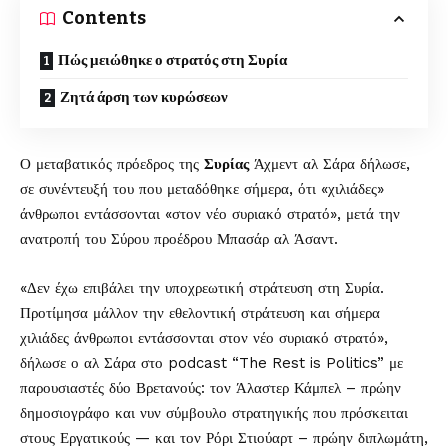
Contents
Πώς μειώθηκε ο στρατός στη Συρία
Ζητά άρση των κυρώσεων
Ο μεταβατικός πρόεδρος της
Συρίας
Άχμεντ αλ Σάρα δήλωσε,
σε συνέντευξή του που μεταδόθηκε σήμερα, ότι «χιλιάδες»
άνθρωποι εντάσσονται «στον νέο συριακό στρατό», μετά την
ανατροπή του Σύρου προέδρου Μπασάρ αλ Άσαντ.
«Δεν έχω επιβάλει την υποχρεωτική στράτευση στη Συρία.
Προτίμησα μάλλον την εθελοντική στράτευση και σήμερα
χιλιάδες άνθρωποι εντάσσονται στον νέο συριακό στρατό»,
δήλωσε ο αλ Σάρα στο podcast “The Rest is Politics” με
παρουσιαστές δύο Βρετανούς: τον Άλαστερ Κάμπελ – πρώην
δημοσιογράφο και νυν σύμβουλο στρατηγικής που πρόσκειται
στους Εργατικούς — και τον Ρόρι Στιούαρτ – πρώην διπλωμάτη,