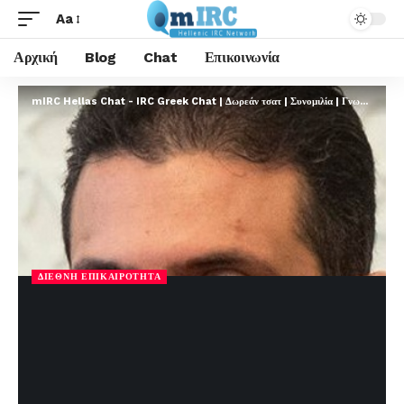
Aa
Αρχική
Blog
Chat
Επικοινωνία
mIRC Hellas Chat - IRC Greek Chat | Δωρεάν τσατ | Συνομιλία | Γνωριμίες | FREE
ΔΙΕΘΝΉ ΕΠΙΚΑΙΡΌΤΗΤΑ