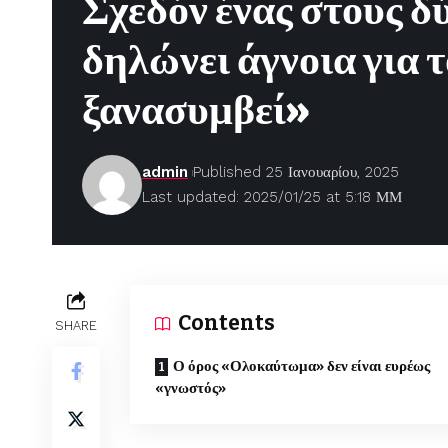
Σχεδόν ένας στους δ
δηλώνει άγνοια για
ξανασυμβεί»
admin
Published 25 Ιανουαρίου, 2025
Last updated: 2025/01/25 at 5:18 ΜΜ
Contents
SHARE
Ο όρος «Ολοκαύτωμα» δεν είναι ευρέως
«γνωστός»