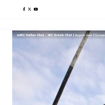
mIRC Hellas Chat - IRC Greek Chat | Δωρεάν τσατ | Συνομιλί