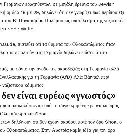
ων Γερμανών ερωτηθέντων σε μεγάλη έρευνα του Jewish
 ομάδα 18 με 29, δηλώνει ότι δεν γνωρίζει πως περίπου έξι
δο του Β’ Παγκοσμίου Πολέμου ως αποτέλεσμα της ναζιστικής
 Deutsche Welle
.
hau.de, πιστεύει ότι τα θύματα του Ολοκαυτώματος ήταν
λου των πολιτών στη Γερμανία δηλώνει επίσης ότι το
σμό, με φόντο την άνοδο της ακροδεξιάς στη Γερμανία αλλά
 Εναλλακτικής για τη Γερμανία (AfD) Αλίς Βάιντελ περί
 ναζιστικού κόμματος.
δεν είναι ευρέως «γνωστός»
α που αποκαλύπτονται από τη συγκεκριμένη έρευνα ως προς
ς Ολοκαύτωμα και Shoa.
ετών δηλώνουν ότι δεν έχουν ακούσει ποτέ τον όρο Shoa, ο
 του Ολοκαυτώματος. Στην Αυστρία καμία ιδέα για τον όρο