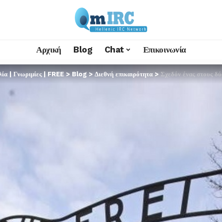
Αρχική
Blog
Chat
Επικοινωνία
α | Γνωριμίες | FREE
>
Blog
>
Διεθνή επικαιρότητα
>
Σχεδόν ένας στους δύο νέο