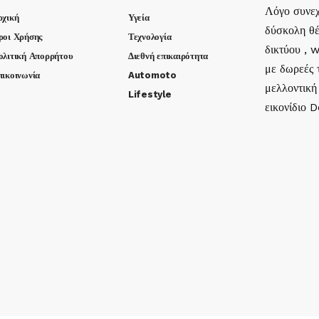
Λόγο συνεχ
ρχική
Υγεία
δύσκολη θέ
ροι Χρήσης
Τεχνολογία
δικτύου , 
ολιτική Απορρήτου
Διεθνή επικαιρότητα
με δωρεές τ
πικοινωνία
Automoto
μελλοντική
Lifestyle
εικονίδιο 