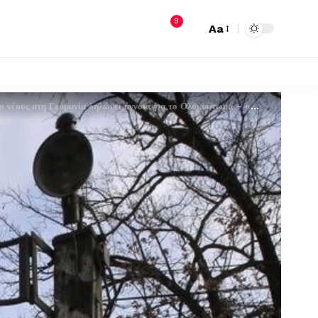
9
Aa
υς στη Γερμανία δηλώνει άγνοια για το Ολοκαύτωμα – «Μπορεί να ξανασυμβεί»