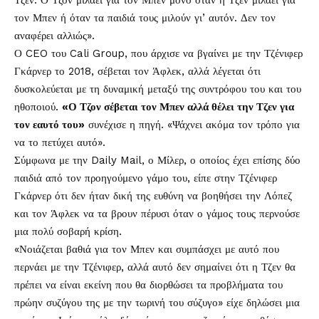
Τζεν. Ο Τζον μιλάει για τον Μπεν μόνο όταν η Τζεν μιλάει για
τον Μπεν ή όταν τα παιδιά τους μιλούν γι’ αυτόν. Δεν τον
αναφέρει αλλιώς».
Ο CEO του Cali Group, που άρχισε να βγαίνει με την Τζένιφερ
Γκάρνερ το 2018, σέβεται τον Άφλεκ, αλλά λέγεται ότι
δυσκολεύεται με τη δυναμική μεταξύ της συντρόφου του και του
ηθοποιού.
«Ο Τζον σέβεται τον Μπεν αλλά θέλει την Τζεν για
τον εαυτό του»
συνέχισε η πηγή. «Ψάχνει ακόμα τον τρόπο για
να το πετύχει αυτό».
Σύμφωνα με την Daily Mail, ο Μίλερ, ο οποίος έχει επίσης δύο
παιδιά από τον προηγούμενο γάμο του, είπε στην Τζένιφερ
Γκάρνερ ότι δεν ήταν δική της ευθύνη να βοηθήσει την Λόπεζ
και τον Άφλεκ να τα βρουν πέρυσι όταν ο γάμος τους περνούσε
μια πολύ σοβαρή κρίση.
«Νοιάζεται βαθιά για τον Μπεν και συμπάσχει με αυτό που
περνάει με την Τζένιφερ, αλλά αυτό δεν σημαίνει ότι η Τζεν θα
πρέπει να είναι εκείνη που θα διορθώσει τα προβλήματα του
πρώην συζύγου της με την τωρινή του σύζυγο» είχε δηλώσει μια