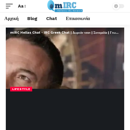
Aa
Αρχική
Blog
Chat
Επικοινωνία
mIRC Hellas Chat - IRC Greek Chat | Δωρεάν τσατ | Συνομιλία | Γνωριμίες | FREE
LIFESTYLE