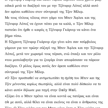
ειδικά μετά το διαζύγιό του με την Τζένιφερ Λόπεζ αλλά αυτό
δεν αρέσει καθόλου στον σύντροφό της Τζον Μίλερ.
Με τους τίτλους τέλους στον γάμο του Μπεν Άφλεκ και της
Τζένιφερ Λόπεζ
να έχουν πέσει για τα καλά, ο Τζον Μίλερ
πιστεύει ότι ήρθε ο καιρός η Τζένιφερ Γκάρνερ να κάνει ένα
βήμα πίσω.
Η 52χρονη Τζένιφερ Γκάρνερ είχε γίνει κάτι σαν «σύμβολος
γάμου» για τον πρώην σύζυγό της Μπεν Άφλεκ και την Τζένιφερ
Λόπεζ, μετά τον χωρισμό τους πέρυσι, ενώ έπαιξε και τον ρόλο
«του μεσολαβητή» για το ζευγάρι όταν αποφάσισαν να πάρουν
διαζύγιο. Ο ρόλος όμως αυτός δεν άρεσε καθόλου στον
σύντροφό της Τζον Μίλερ.
«Ο Τζον προσπαθεί να αντιμετωπίσει τη σχέση του Μπεν και της
Τζεν μένοντας κυρίως σιωπηλός, αλλά είναι πολύ δύσκολο να το
κάνει αυτό»
δήλωσε μια πηγή στην Daily Mail.
«Ξέρει ότι ο Μπεν πρέπει να είναι κοντά ως πατέρας και είναι
ok με αυτό, αλλά θέλει να είναι εκείνος να είναι ο άνθρωπος της