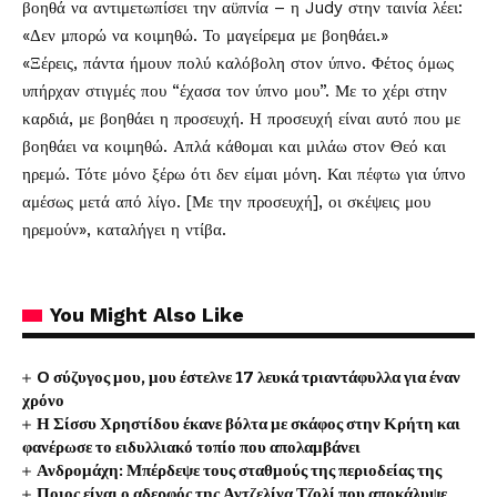
βοηθά να αντιμετωπίσει την αϋπνία – η Judy στην ταινία λέει:
«Δεν μπορώ να κοιμηθώ. Το μαγείρεμα με βοηθάει.»
«Ξέρεις, πάντα ήμουν πολύ καλόβολη στον ύπνο. Φέτος όμως
υπήρχαν στιγμές που “έχασα τον ύπνο μου”. Με το χέρι στην
καρδιά, με βοηθάει η προσευχή. Η προσευχή είναι αυτό που με
βοηθάει να κοιμηθώ. Απλά κάθομαι και μιλάω στον Θεό και
ηρεμώ. Τότε μόνο ξέρω ότι δεν είμαι μόνη. Και πέφτω για ύπνο
αμέσως μετά από λίγο. [Με την προσευχή], οι σκέψεις μου
ηρεμούν», καταλήγει η ντίβα.
You Might Also Like
O σύζυγος μου, μου έστελνε 17 λευκά τριαντάφυλλα για έναν
χρόνο
Η Σίσσυ Χρηστίδου έκανε βόλτα με σκάφος στην Κρήτη και
φανέρωσε το ειδυλλιακό τοπίο που απολαμβάνει
Ανδρομάχη: Μπέρδεψε τους σταθμούς της περιοδείας της
Ποιος είναι ο αδερφός της Αντζελίνα Τζολί που αποκάλυψε