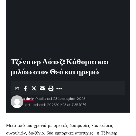
Τζένιφερ Λόπεζ: Κάθομαι και
μιλάω στον Θεό και ηρεμώ
admin
Published 23 Ιανουαρίου, 2025
Last updated: 2025/01/23 at 7:35 ΜΜ
Μετά από μια χρονιά με αρκετές δοκιμασίες -ακυρώσεις
συναυλιών, διαζύγιο, δύο εμπορικές αποτυχίες- η
Τζένιφερ