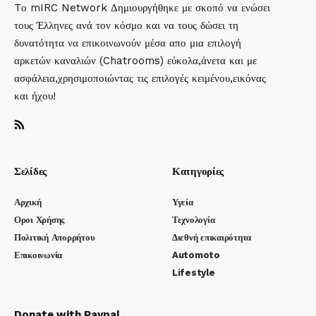
Tο mIRC Network Δημιουργήθηκε με σκοπό να ενώσει
τους Έλληνες ανά τον κόσμο και να τους δώσει τη
δυνατότητα να επικοινωνούν μέσα απο μια επιλογή
αρκετών καναλιών (Chatrooms) εύκολα,άνετα και με
ασφάλεια,χρησιμοποιώντας τις επιλογές κειμένου,εικόνας
και ήχου!
Σελίδες
Κατηγορίες
Αρχική
Υγεία
Οροι Χρήσης
Τεχνολογία
Πολιτική Απορρήτου
Διεθνή επικαιρότητα
Επικοινωνία
Automoto
Lifestyle
Donate with Paypal