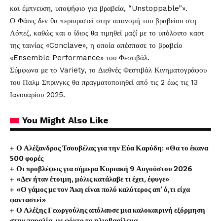
και έμπνευση, υποψήφιο για βραβεία, “Unstoppable”».
Ο Φάινς δεν θα περιοριστεί στην απονομή του βραβείου στη
Λόπεζ, καθώς και ο ίδιος θα τιμηθεί μαζί με το υπόλοιπο καστ
της ταινίας «Conclave», η οποία απέσπασε το βραβείο
«Ensemble Performance» του Φεστιβάλ.
Σύμφωνα με το Variety, το Διεθνές Φεστιβάλ Κινηματογράφου
του Παλμ Σπρινγκς θα πραγματοποιηθεί από τις 2 έως τις 13
Ιανουαρίου 2025.
You Might Also Like
Ο Αλέξανδρος Τσουβέλας για την Εύα Καρύδη: «Θα το έκανα
500 φορές
Οι προβλέψεις για σήμερα Κυριακή 9 Αυγούστου 2026
«Δεν ήταν έτοιμη, μόλις κατάλαβε τι έχει, έφυγε»
«Ο γάμος με τον Άκη είναι πολύ καλύτερος απ’ ό,τι είχα
φανταστεί»
Ο Αλέξης Γεωργούλης απόλαυσε μια καλοκαιρινή εξόρμηση
στην παραλία, με φόντο το ηλιοβασίλεμα