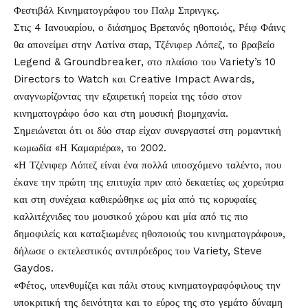
Φεστιβάλ
Κινηματογράφου
του Παλμ Σπρινγκς.
Στις 4 Ιανουαρίου, ο διάσημος Βρετανός ηθοποιός, Ρέιφ Φάινς
θα απονείμει στην Λατίνα σταρ, Τζένιφερ Λόπεζ, το βραβείο
Legend & Groundbreaker, στο πλαίσιο του Variety’s 10
Directors to Watch και Creative Impact Awards,
αναγνωρίζοντας την εξαιρετική πορεία της τόσο στον
κινηματογράφο όσο και στη μουσική βιομηχανία.
Σημειώνεται ότι οι δύο σταρ είχαν συνεργαστεί στη ρομαντική
κωμωδία «Η Καμαριέρα», το 2002.
«Η Τζένιφερ Λόπεζ είναι ένα πολλά υποσχόμενο ταλέντο, που
έκανε την πρώτη της επιτυχία πριν από δεκαετίες ως χορεύτρια
και στη συνέχεια καθιερώθηκε ως μία από τις κορυφαίες
καλλιτέχνιδες του μουσικού χώρου και μία από τις πιο
δημοφιλείς και καταξιωμένες ηθοποιούς του κινηματογράφου»,
δήλωσε ο εκτελεστικός αντιπρόεδρος του Variety, Steve
Gaydos.
«Φέτος, υπενθυμίζει και πάλι στους κινηματογραφόφιλους την
υποκριτική της δεινότητα και το εύρος της στο γεμάτο δύναμη