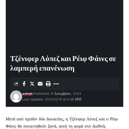
Τζένιφερ Λόπεζ και Ρέιφ Φάινς σε
λαμπερή επανένωση
admin
Published 31 Δεκεμβρίου, 2024
Last updated: 2024/12/31 at 4:38 ΜΜ
Μετά από σχεδόν δύο δεκαετίες, η
Τζένιφερ Λόπεζ
και ο Ρέιφ
Φάινς θα συναντηθούν ξανά, αυτή τη φορά στο Διεθνές