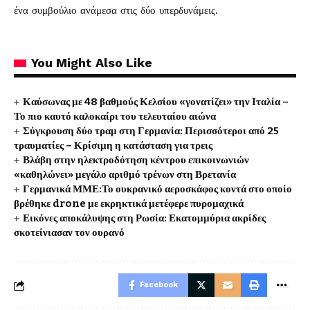
ένα συμβούλιο ανάμεσα στις δύο υπερδυνάμεις.
You Might Also Like
Καύσωνας με 48 βαθμούς Κελσίου «γονατίζει» την Ιταλία –
Το πιο καυτό καλοκαίρι του τελευταίου αιώνα
Σύγκρουση δύο τραμ στη Γερμανία: Περισσότεροι από 25
τραυματίες – Κρίσιμη η κατάσταση για τρεις
Βλάβη στην ηλεκτροδότηση κέντρου επικοινωνιών
«καθηλώνει» μεγάλο αριθμό τρένων στη Βρετανία
Γερμανικά ΜΜΕ:Το ουκρανικό αεροσκάφος κοντά στο οποίο
βρέθηκε drone με εκρηκτικά μετέφερε πυρομαχικά
Εικόνες αποκάλυψης στη Ρωσία: Εκατομμύρια ακρίδες
σκοτείνιασαν τον ουρανό
Facebook