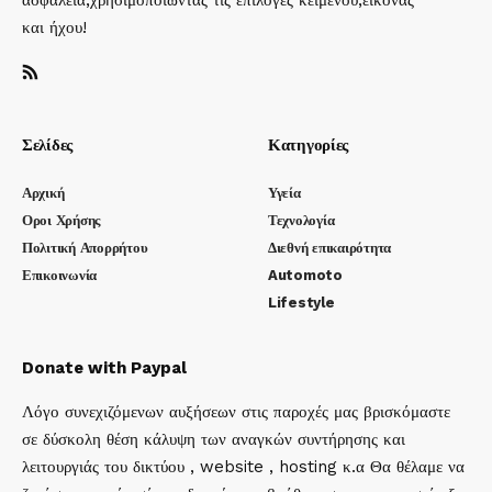
ασφάλεια,χρησιμοποιώντας τις επιλογές κειμένου,εικόνας
και ήχου!
Σελίδες
Κατηγορίες
Αρχική
Υγεία
Οροι Χρήσης
Τεχνολογία
Πολιτική Απορρήτου
Διεθνή επικαιρότητα
Επικοινωνία
Automoto
Lifestyle
Donate with Paypal
Λόγο συνεχιζόμενων αυξήσεων στις παροχές μας βρισκόμαστε
σε δύσκολη θέση κάλυψη των αναγκών συντήρησης και
λειτουργιάς του δικτύου , website , hosting κ.α Θα θέλαμε να