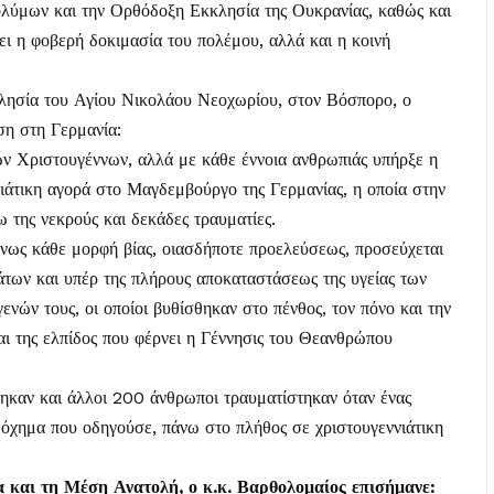
σολύμων και την Ορθόδοξη Εκκλησία της Ουκρανίας, καθώς και
ει η φοβερή δοκιμασία του πολέμου, αλλά και η κοινή
κκλησία του Αγίου Νικολάου Νεοχωρίου, στον Βόσπορο, ο
ση στη Γερμανία:
ν Χριστουγέννων, αλλά με κάθε έννοια ανθρωπιάς υπήρξε η
ιάτικη αγορά στο Μαγδεμβούργο της Γερμανίας, η οποία στην
ω της νεκρούς και δεκάδες τραυματίες.
όνως κάθε μορφή βίας, οιασδήποτε προελεύσεως, προσεύχεται
των και υπέρ της πλήρους αποκαταστάσεως της υγείας των
ενών τους, οι οποίοι βυθίσθηκαν στο πένθος, τον πόνο και την
και της ελπίδος που φέρνει η Γέννησις του Θεανθρώπου
θηκαν και άλλοι 200 άνθρωποι τραυματίστηκαν όταν ένας
 όχημα που οδηγούσε, πάνω στο πλήθος σε χριστουγεννιάτικη
 και τη Μέση Ανατολή, ο κ.κ. Βαρθολομαίος επισήμανε: