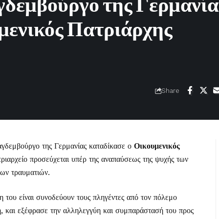
γδεμβούργο της Γερμανία
υμενικός Πατριάρχης
Share
αγδεμβούργο της Γερμανίας καταδίκασε ο
Οικουμενικός
τριαρχείο προσεύχεται υπέρ της αναπαύσεως της ψυχής των
των τραυματιών.
 του είναι συνοδεύουν τους πληγέντες από τον πόλεμο
, και εξέφρασε την αλληλεγγύη και συμπαράστασή του προς