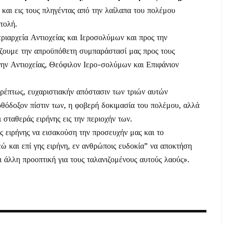
 και εις τους πληγέντας από την λαίλαπα του πολέμου
τολή.
ριαρχεία Αντιοχείας και Ιεροσολύμων και προς την
ζουμε την απροϋπόθετη συμπαράστασί μας προς τους
ν Αντιοχείας, Θεόφιλον Ιερο-σολύμων και Επιφάνιον
τρέπτως, ευχαριστιακήν απόστασιν των τριών αυτών
ρθόδοξον πίστιν των, η φοβερή δοκιμασία του πολέμου, αλλά
 σταθεράς ειρήνης εις την περιοχήν των.
ς ειρήνης να εισακούση την προσευχήν μας και το
 και επί γης ειρήνη, εν ανθρώποις ευδοκία” να αποκτήση
ι άλλη προοπτική για τους ταλανιζομένους αυτούς λαούς».