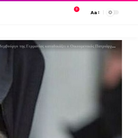
9
Aa
ούργο της Γερμανίας καταδικάζει ο Οικουμενικός Πατριάρχης Βαρθολομαίος