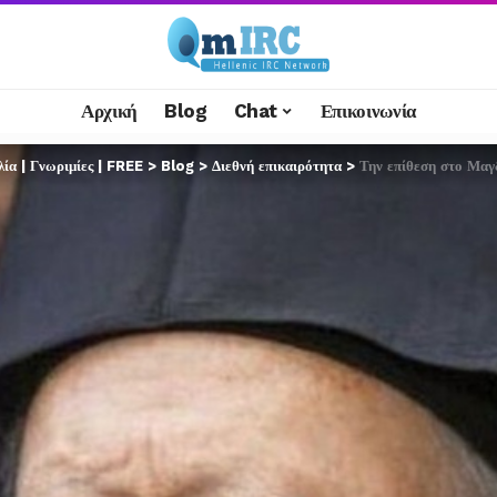
Αρχική
Blog
Chat
Επικοινωνία
α | Γνωριμίες | FREE
>
Blog
>
Διεθνή επικαιρότητα
>
Την επίθεση στο Μαγδεμβ