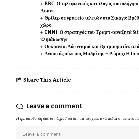
BBC: Ο τηλεφωνικός κατάλογος που οδήγησε
Άσαντ
Θρίλερ σε γραφείο τελετών στο Σικάγο: Βρέ
χώρο
CNNi: Ο στρατηγός του Τραμπ «αναζητά διέ
κλιμάκωση»
Ουκρανία: Δύο νεκροί και έξι τραυματίες 
Ανοικτός πόλεμος Μαδρίτης – Ρώμης: Η Ισπα
Share This Article
Leave a comment
Η ηλ. διεύθυνση σας δεν δημοσιεύεται.
Τα υποχρεωτικά πεδία σημειώνοντ