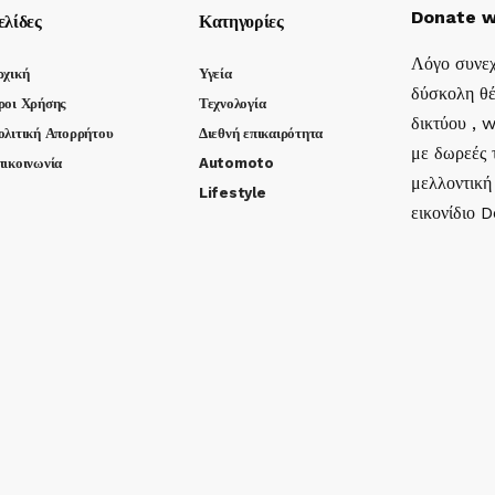
Donate w
ελίδες
Κατηγορίες
Λόγο συνεχ
ρχική
Υγεία
δύσκολη θέ
ροι Χρήσης
Τεχνολογία
δικτύου , 
ολιτική Απορρήτου
Διεθνή επικαιρότητα
με δωρεές τ
πικοινωνία
Automoto
μελλοντική
Lifestyle
εικονίδιο 