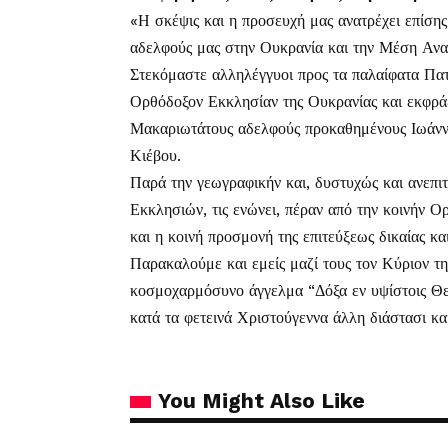
«Η σκέψις και η προσευχή μας ανατρέχει επίσης
αδελφούς μας στην Ουκρανία και την Μέση Ανα
Στεκόμαστε αλληλέγγυοι προς τα παλαίφατα Πατ
Ορθόδοξον Εκκλησίαν της Ουκρανίας και εκφρά
Μακαριωτάτους αδελφούς προκαθημένους Ιωάννη
Κιέβου.
Παρά την γεωγραφικήν και, δυστυχώς και ανεπι
Εκκλησιών, τις ενώνει, πέραν από την κοινήν Ο
και η κοινή προσμονή της επιτεύξεως δικαίας και
Παρακαλούμε και εμείς μαζί τους τον Κύριον τη
κοσμοχαρμόσυνο άγγελμα “Δόξα εν υψίστοις Θεώ
κατά τα φετεινά Χριστούγεννα άλλη διάστασι κα
You Might Also Like