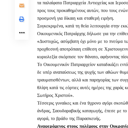
τα παλαίφατα Πατριαρχεία Αντιοχείας και Ιερο
προς τους προκαθημένους αυτών, που τους ενών
προσμονή για δίκαιη και σταθερή ειρήνη.
Συγκεκριμένα, κατά τη θεία λειτουργία στην ε
Οικουμενικός Πατριάρχης δήλωσε για την επίθε
«Δυστυχώς, ασύμβατη όχι μόνο με το πνεύμα τω
προχθεσινή αποτρόπαιη επίθεση σε Χριστουγενν
κυριολεξία σκόρπισε τον θάνατο, αφήνοντας πίσ
Το Οικουμενικόν Πατριαρχείον καταδικάζει εντ
δε υπέρ αναπαύσεως της ψυχής των αθώων θυμά
τραυματισθέντων, αλλά και παρηγορίας των συγγ
θλίψη κατά τις εόρτιες αυτές ημέρες της χαράς 
Σωτήρος Χριστού».
Τέσσερις γυναίκες και ένα 9χρονο αγόρι σκοτώ
άνδρας, Σαουδαραβικής καταγωγής, έπεσε με το
αγορά, το βράδυ της Παρασκευής.
Αναφερόμενος στους πολέμους στην Ουκρανία