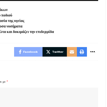
λίκων
υ ποδιού
ασία της υγείας
άνοσα νοσήματα
ώτα και δοκιμάζει την επιδερμίδα
Facebook
Twitter
αι με
*