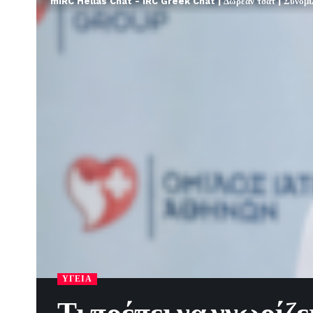
mIRC Hellas Chat - IRC Greek Chat | Δωρεάν τσατ | Συνομιλί
ΥΓΕΊΑ