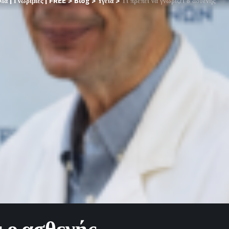
α | Γνωριμίες | FREE
>
Blog
>
Υγεία
>
Τι πρέπει να γνωρίζει ο ασθενής