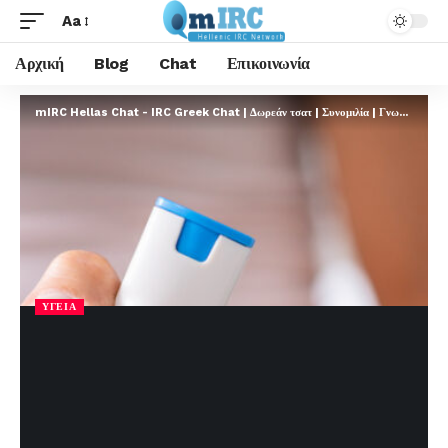
Aa
Αρχική
Blog
Chat
Επικοινωνία
mIRC Hellas Chat - IRC Greek Chat | Δωρεάν τσατ | Συνομιλία | Γνωριμίες | FREE
ΥΓΕΊΑ