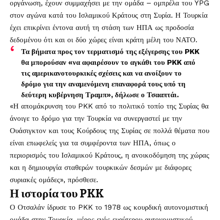
οργάνωση, έχουν συμμαχήσει με την ομάδα – ομπρέλα του YPG
στον αγώνα κατά του Ισλαμικού Κράτους στη Συρία. Η Τουρκία
έχει επικρίνει έντονα αυτή τη στάση των ΗΠΑ ως προδοσία
δεδομένου ότι και οι δύο χώρες είναι κράτη μέλη του ΝΑΤΟ.
Τα βήματα προς τον τερματισμό της εξέγερσης του PKK
θα μπορούσαν «να αφαιρέσουν το αγκάθι του PKK από
τις αμερικανοτουρκικές σχέσεις και να ανοίξουν το
δρόμο για την αναμενόμενη επαναφορά τους υπό τη
δεύτερη κυβέρνηση Τραμπ», δήλωσε ο Τσααπτάι.
«Η απομάκρυνση του PKK από το πολιτικό τοπίο της Συρίας θα
άνοιγε το δρόμο για την Τουρκία να συνεργαστεί με την
Ουάσιγκτον και τους Κούρδους της Συρίας σε πολλά θέματα που
είναι επωφελείς για τα συμφέροντα των ΗΠΑ, όπως ο
περιορισμός του Ισλαμικού Κράτους, η ανοικοδόμηση της χώρας
και η δημιουργία σταθερών τουρκικών δεσμών με διάφορες
συριακές ομάδες», πρόσθεσε.
Η ιστορία του PKK
Ο Οτσαλάν ίδρυσε το PKK το 1978 ως κουρδική αυτονομιστική
ομάδα στην Τουρκία, μέρος ενός ευρύτερου αυτονομιστικού