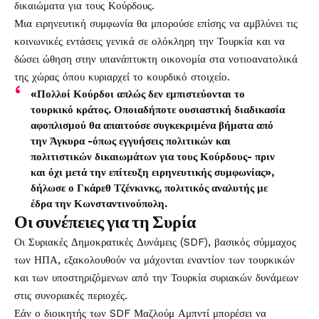
δικαιώματα για τους Κούρδους.
Μια ειρηνευτική συμφωνία θα μπορούσε επίσης να αμβλύνει τις
κοινωνικές εντάσεις γενικά σε ολόκληρη την Τουρκία και να
δώσει ώθηση στην υπανάπτυκτη οικονομία στα νοτιοανατολικά
της χώρας όπου κυριαρχεί το κουρδικό στοιχείο.
«Πολλοί Κούρδοι απλώς δεν εμπιστεύονται το
τουρκικό κράτος. Οποιαδήποτε ουσιαστική διαδικασία
αφοπλισμού θα απαιτούσε συγκεκριμένα βήματα από
την Άγκυρα -όπως εγγυήσεις πολιτικών και
πολιτιστικών δικαιωμάτων για τους Κούρδους- πριν
και όχι μετά την επίτευξη ειρηνευτικής συμφωνίας»,
δήλωσε ο Γκάρεθ Τζένκινκς, πολιτικός αναλυτής με
έδρα την Κωνσταντινούπολη.
Οι συνέπειες για τη Συρία
Οι Συριακές Δημοκρατικές Δυνάμεις (SDF), βασικός σύμμαχος
των ΗΠΑ, εξακολουθούν να μάχονται εναντίον των τουρκικών
και των υποστηριζόμενων από την Τουρκία συριακών δυνάμεων
στις συνοριακές περιοχές.
Εάν ο διοικητής των SDF Μαζλούμ Αμπντί μπορέσει να