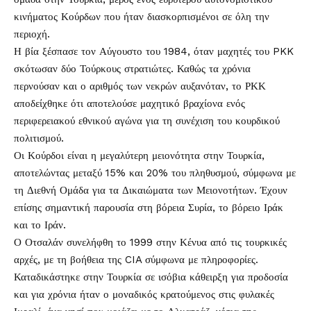
κινήματος Κούρδων που ήταν διασκορπισμένοι σε όλη την
περιοχή.
Η βία ξέσπασε τον Αύγουστο του 1984, όταν μαχητές του PKK
σκότωσαν δύο Τούρκους στρατιώτες. Καθώς τα χρόνια
περνούσαν και ο αριθμός των νεκρών αυξανόταν, το ΡΚΚ
αποδείχθηκε ότι αποτελούσε μαχητικό βραχίονα ενός
περιφερειακού εθνικού αγώνα για τη συνέχιση του κουρδικού
πολιτισμού.
Οι Κούρδοι είναι η μεγαλύτερη μειονότητα στην Τουρκία,
αποτελώντας μεταξύ 15% και 20% του πληθυσμού, σύμφωνα με
τη Διεθνή Ομάδα για τα Δικαιώματα των Μειονοτήτων. Έχουν
επίσης σημαντική παρουσία στη βόρεια Συρία, το βόρειο Ιράκ
και το Ιράν.
Ο Οτσαλάν συνελήφθη το 1999 στην Κένυα από τις τουρκικές
αρχές, με τη βοήθεια της CIA σύμφωνα με πληροφορίες.
Καταδικάστηκε στην Τουρκία σε ισόβια κάθειρξη για προδοσία
και για χρόνια ήταν ο μοναδικός κρατούμενος στις φυλακές