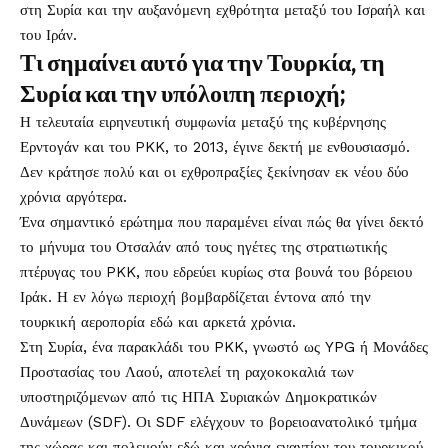
στη Συρία και την αυξανόμενη εχθρότητα μεταξύ του Ισραήλ και
του Ιράν.
Τι σημαίνει αυτό για την Τουρκία, τη
Συρία και την υπόλοιπη περιοχή;
Η τελευταία ειρηνευτική συμφωνία μεταξύ της κυβέρνησης
Ερντογάν και του PKK, το 2013, έγινε δεκτή με ενθουσιασμό.
Δεν κράτησε πολύ και οι εχθροπραξίες ξεκίνησαν εκ νέου δύο
χρόνια αργότερα.
Ένα σημαντικό ερώτημα που παραμένει είναι πώς θα γίνει δεκτό
το μήνυμα του Οτσαλάν από τους ηγέτες της στρατιωτικής
πτέρυγας του PKK, που εδρεύει κυρίως στα βουνά του βόρειου
Ιράκ. Η εν λόγω περιοχή βομβαρδίζεται έντονα από την
τουρκική αεροπορία εδώ και αρκετά χρόνια.
Στη Συρία, ένα παρακλάδι του PKK, γνωστό ως YPG ή Μονάδες
Προστασίας του Λαού, αποτελεί τη ραχοκοκαλιά των
υποστηριζόμενων από τις ΗΠΑ Συριακών Δημοκρατικών
Δυνάμεων (SDF). Οι SDF ελέγχουν το βορειοανατολικό τμήμα
της χώρας και πολεμούν εδώ και χρόνια εναντίον του τουρκικού