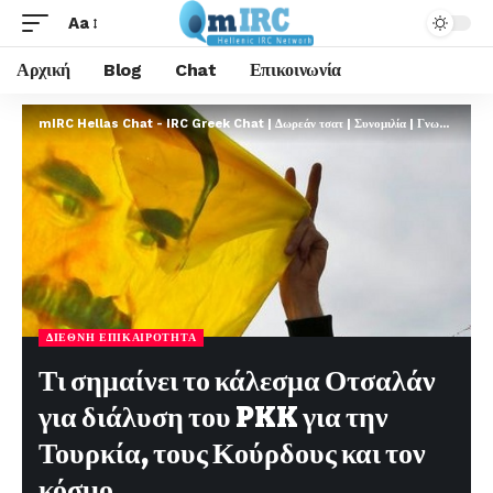
Aa
Αρχική
Blog
Chat
Επικοινωνία
mIRC Hellas Chat - IRC Greek Chat | Δωρεάν τσατ | Συνομιλία | Γνωριμίες | FREE
ΔΙΕΘΝΉ ΕΠΙΚΑΙΡΌΤΗΤΑ
Τι σημαίνει το κάλεσμα Οτσαλάν
για διάλυση του PKK για την
Τουρκία, τους Κούρδους και τον
κόσμο