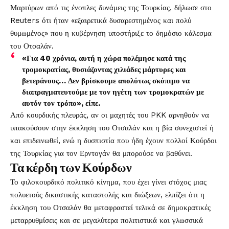
Μαρτύρων από τις ένοπλες δυνάμεις της Τουρκίας, δήλωσε στο
Reuters ότι ήταν «εξαιρετικά δυσαρεστημένος και πολύ
θυμωμένος» που η κυβέρνηση υποστήριξε το δημόσιο κάλεσμα
του Οτσαλάν.
«Για 40 χρόνια, αυτή η χώρα πολέμησε κατά της
τρομοκρατίας, θυσιάζοντας χιλιάδες μάρτυρες και
βετεράνους… Δεν βρίσκουμε απολύτως σκόπιμο να
διαπραγματευτούμε με τον ηγέτη των τρομοκρατών με
αυτόν τον τρόπο», είπε.
Από κουρδικής πλευράς, αν οι μαχητές του PKK αρνηθούν να
υπακούσουν στην έκκληση του Οτσαλάν και η βία συνεχιστεί ή
και επιδεινωθεί, ενώ η δυσπιστία που ήδη έχουν πολλοί Κούρδοι
της Τουρκίας για τον Ερντογάν θα μπορούσε να βαθύνει.
Τα κέρδη των Κούρδων
Το φιλοκουρδικό πολιτικό κίνημα, που έχει γίνει στόχος μιας
πολυετούς δικαστικής καταστολής και διώξεων, ελπίζει ότι η
έκκληση του Οτσαλάν θα μεταφραστεί τελικά σε δημοκρατικές
μεταρρυθμίσεις και σε μεγαλύτερα πολιτιστικά και γλωσσικά