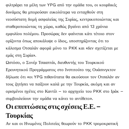
φιλτράρει τα μέλη των YPG από την ομάδα του, οι κουρδικές
δυνάμεις θα μπορούσαν ευκολότερα να ενταχθούν στη
νεοσύστατη δομή ασφαλείας της Συρίας, κεντρικοποιώντας και
σταθεροποιώντας τη χώρα, καθώς βγαίνει από 13 χρόνια
εμφυλίου πολέμου. Προσώρας δεν φαίνεται κάτι τέτοιο στον
ορίζοντα όπως αποκάλυψε ο ίδιος, υποστηρίζοντας ότι το
κάλεσμα Οτσαλάν αφορά μόνο το PKK και «δεν σχετίζεται με
εμάς στη Συρία».
Ωστόσο, ο Σονέρ Τσααπτάι, διευθυντής του Τουρκικού
Ερευνητικού Προγράμματος στο Ινστιτούτο της Ουάσινγκτον
δήλωσε ότι «οι YPG πιθανότατα θα ακούσουν τον Οτσαλάν αν
τους ζητήσει να παίξουν καλά με την Τουρκία, ακόμη και αν
ορισμένοι ηγέτες στο Καντίλ – το αρχηγείο του PKK στο Ιράκ –
συμβουλεύουν την ομάδα να κάνει το αντίθετο».
Οι επιπτώσεις στις σχέσεις Ε.Ε. –
Τουρκίας
Αν και οι Ηνωμένες Πολιτείες θεωρούν το PKK τρομοκρατική