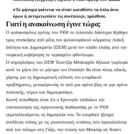
«Το μήνυμα φαίνεται να είναι: καταθέστε τα όπλα άνευ
όρων ή αντιμετωπίστε τις συνέπειες», πρόσθεσε.
Γιατί η ανακοίνωση έγινε τώρα;
Ο φυλακισμένος ηγέτης του PKK το τελευταίο διάστημα δέχθηκε
τρεις επισκέψεις από μέλη του φιλοκουρδικού κόμματος Λαϊκή
Ισότητα και Δημοκρατία (DEM) μετά τον κλάδο ελαίας από την
τουρκική κυβέρνηση το περασμένο φθινόπωρο.
Ο συμπρόεδρος του DEM Τουντζέρ Μπακιρχάν δήλωσε νωρίτερα
αυτό το μήνα ότι το μήνυμα του Οτσαλάν θα είναι «ένας οδικός
χάρτης για τη δημοκρατική επίλυση του κουρδικού
προβλήματος, μεταφέροντάς το από μια αρένα βίας σε μια αρένα
πολιτικής, νόμου και δημοκρατίας».
Κοινή πεποίθηση είναι ότι ο Ερντογάν επιδιώκει την
επανεκκίνηση της ειρηνευτικής διαδικασίας με το PKK
εκμεταλλευόμενος τη δημοφιλία του. Το κουρδικό ζήτημα
συνδέεται επίσης με τις γεωπολιτικές εντάσεις που προκαλούνται
από τον πόλεμο στη Γάζα, την πτώση του Μπασάρ αλ Άσαντ