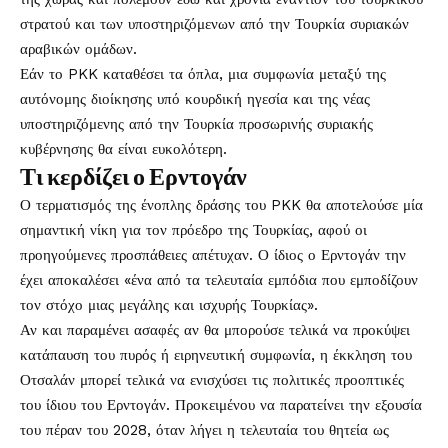
στρατού και των υποστηριζόμενων από την Τουρκία συριακών
αραβικών ομάδων.
Εάν το PKK καταθέσει τα όπλα, μια συμφωνία μεταξύ της
αυτόνομης διοίκησης υπό κουρδική ηγεσία και της νέας
υποστηριζόμενης από την Τουρκία προσωρινής συριακής
κυβέρνησης θα είναι ευκολότερη.
Τι κερδίζει ο Ερντογάν
Ο τερματισμός της ένοπλης δράσης του PKK θα αποτελούσε μία
σημαντική νίκη για τον πρόεδρο της Τουρκίας, αφού οι
προηγούμενες προσπάθειες απέτυχαν. Ο ίδιος ο Ερντογάν την
έχει αποκαλέσει «ένα από τα τελευταία εμπόδια που εμποδίζουν
τον στόχο μιας μεγάλης και ισχυρής Τουρκίας».
Αν και παραμένει ασαφές αν θα μπορούσε τελικά να προκύψει
κατάπαυση του πυρός ή ειρηνευτική συμφωνία, η έκκληση του
Οτσαλάν μπορεί τελικά να ενισχύσει τις πολιτικές προοπτικές
του ίδιου του Ερντογάν. Προκειμένου να παρατείνει την εξουσία
του πέραν του 2028, όταν λήγει η τελευταία του θητεία ως