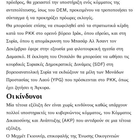
πρόεδρος, θα χρειαστεί την υποστήριξη ενός κόμματος της
αντιπολίτευσης, ίσως του DEM, προκειμένου να τροποποιήσει το
σύνταγμα ή να προκηρύξει πρόωρες εκλογές.
Θα μπορούσε επίσης να επωφεληθεί από τα στρατιωτικά κέρδη
κατά του PKK στο ορεινό βόρειο Ιράκ, όπου εδρεύει, και στη
Συρία, όπου η απομάκρυνση του Μπασάρ Αλ Άσαντ τον
Δεκέμβριο έφερε στην εξουσία μια φιλοτουρκική ηγεσία στη
Δαμασκό. Η έκκληση του Οτσαλάν θα μπορούσε να ωθήσει τις
κουρδικές Συριακές Δημοκρατικές Δυνάμεις (SDF) στη
βορειοανατολική Συρία να εκδιώξουν τα μέλη των Μονάδων
Προστασίας του Λαού (YPG) που πρόσκεινται στο PKK, όπως
έχει ζητήσει η Άγκυρα.
Οι κίνδυνοι
Μία τέτοια εξέλιξη δεν είναι χωρίς κινδύνους καθώς υπάρχουν
πολλοί υποστηρικτές του κυβερνώντος κόμματος, του Κόμματος
Δικαιοσύνης και Ανάπτυξης (AKP) που αντιδρούν σε μια τέτοια
εξέλιξη.
Ο Μεχμέτ Γκιουνέρ, επικεφαλής της Ένωσης Οικογενειών