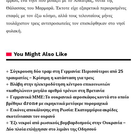
Ιμραλί, ένα νησί που μοιάζει με το Αλκατράζ, νότια της
Θάλασσας του Μαρμαρά. Έκτοτε είχε εξαιρετικά περιορισμένες
επαφές με τον έξω κόσμο, αλλά τους τελευταίους μήνες
τουλάχιστον τρεις αντιπροσωπείες τον επισκέφθηκαν στο νησί
φυλακή.
You Might Also Like
Σύγκρουση δύο τραμ στη Γερμανία: Περισσότεροι από 25
τραυματίες – Κρίσιμη η κατάσταση για τρεις
Βλάβη στην ηλεκτροδότηση κέντρου επικοινωνιών
«καθηλώνει» μεγάλο αριθμό τρένων στη Βρετανία
Γερμανικά ΜΜΕ:Το ουκρανικό αεροσκάφος κοντά στο οποίο
βρέθηκε drone με εκρηκτικά μετέφερε πυρομαχικά
Εικόνες αποκάλυψης στη Ρωσία: Εκατομμύρια ακρίδες
σκοτείνιασαν τον ουρανό
Έξι νεκροί από ρωσικούς βομβαρδισμούς στην Ουκρανία –
Δύο πλοία επλήγησαν στο λιμάνι της Οδησσού