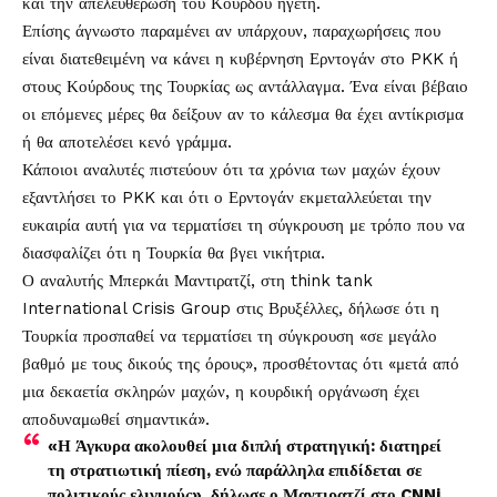
και την απελευθέρωση του Κούρδου ηγέτη.
Επίσης άγνωστο παραμένει αν υπάρχουν, παραχωρήσεις που
είναι διατεθειμένη να κάνει η κυβέρνηση Ερντογάν στο PKK ή
στους Κούρδους της Τουρκίας ως αντάλλαγμα. Ένα είναι βέβαιο
οι επόμενες μέρες θα δείξουν αν το κάλεσμα θα έχει αντίκρισμα
ή θα αποτελέσει κενό γράμμα.
Κάποιοι αναλυτές πιστεύουν ότι τα χρόνια των μαχών έχουν
εξαντλήσει το PKK και ότι ο Ερντογάν εκμεταλλεύεται την
ευκαιρία αυτή για να τερματίσει τη σύγκρουση με τρόπο που να
διασφαλίζει ότι η Τουρκία θα βγει νικήτρια.
Ο αναλυτής Μπερκάι Μαντιρατζί, στη think tank
International Crisis Group στις Βρυξέλλες, δήλωσε ότι η
Τουρκία προσπαθεί να τερματίσει τη σύγκρουση «σε μεγάλο
βαθμό με τους δικούς της όρους», προσθέτοντας ότι «μετά από
μια δεκαετία σκληρών μαχών, η κουρδική οργάνωση έχει
αποδυναμωθεί σημαντικά».
«Η Άγκυρα ακολουθεί μια διπλή στρατηγική: διατηρεί
τη στρατιωτική πίεση, ενώ παράλληλα επιδίδεται σε
πολιτικούς ελιγμούς», δήλωσε ο Μαντιρατζί στο CNNi.