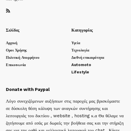
Σελίδες
Κατηγορίες
Αρχική
Υγεία
Οροι Χρήσης
Τεχνολογία
Πολιτική Απορρήτου
Διεθνή επικαιρότητα
Επικοινωνία
Automoto
Lifestyle
Donate with Paypal
Λόγο συνεχιζόμενων αυξήσεων στις παροχές μας βρισκόμαστε
σε δύσκολη θέση κάλυψη των αναγκών συντήρησης και
λειτουργιάς του δικτύου , website , hosting κ.α Θα θέλαμε να
ζητήσουμε από εσάς με δωρεές την βοήθεια σας και την στήριξη
σας για την ορθή και μελλοντική λειτουργιά του chat . Κάντε