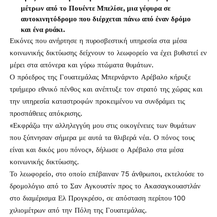
μέτρων από το Πουέντε Μπελίσε, μια γέφυρα σε
αυτοκινητόδρομο που διέρχεται πάνω από έναν δρόμο
και ένα ρυάκι.
Εικόνες που ανήρτησε η πυροσβεστική υπηρεσία στα μέσα
κοινωνικής δικτύωσης δείχνουν το λεωφορείο να έχει βυθιστεί εν
μέρει στα απόνερα και γύρω πτώματα θυμάτων.
Ο πρόεδρος της Γουατεμάλας Μπερνάρντο Αρέβαλο κήρυξε
τριήμερο εθνικό πένθος και ανέπτυξε τον στρατό της χώρας και
την υπηρεσία καταστροφών προκειμένου να συνδράμει τις
προσπάθειες απόκρισης.
«Εκφράζω την αλληλεγγύη μου στις οικογένειες των θυμάτων
που ξύπνησαν σήμερα με αυτά τα θλιβερά νέα. Ο πόνος τους
είναι και δικός μου πόνος», δήλωσε ο Αρέβαλο στα μέσα
κοινωνικής δικτύωσης.
Το λεωφορείο, στο οποίο επέβαιναν 75 άνθρωποι, εκτελούσε το
δρομολόγιο από το Σαν Αγκουστίν προς το Ακασαγκουαστλάν
στο διαμέρισμα Ελ Προγκρέσο, σε απόσταση περίπου 100
χιλιομέτρων από την Πόλη της Γουατεμάλας.