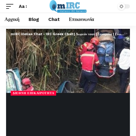
Aa
Αρχική
Blog
Chat
Επικοινωνία
mIRC Hellas Chat - IRC Greek Chat | Δωρεάν τσατ | Συνομιλία | Γνωριμίες | FREE
ΔΙΕΘΝΉ ΕΠΙΚΑΙΡΌΤΗΤΑ