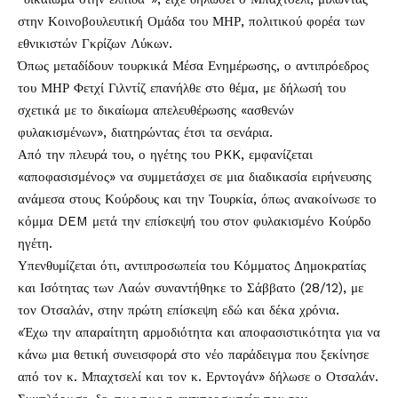
στην Κοινοβουλευτική Ομάδα του ΜΗΡ, πολιτικού φορέα των
εθνικιστών Γκρίζων Λύκων.
Όπως μεταδίδουν τουρκικά Μέσα Ενημέρωσης, ο αντιπρόεδρος
του ΜΗΡ Φετχί Γιλντίζ επανήλθε στο θέμα, με δήλωσή του
σχετικά με το δικαίωμα απελευθέρωσης «ασθενών
φυλακισμένων», διατηρώντας έτσι τα σενάρια.
Από την πλευρά του, ο ηγέτης του PKK, εμφανίζεται
«αποφασισμένος» να συμμετάσχει σε μια διαδικασία ειρήνευσης
ανάμεσα στους Κούρδους και την Τουρκία, όπως ανακοίνωσε το
κόμμα DEM μετά την επίσκεψή του στον φυλακισμένο Κούρδο
ηγέτη.
Υπενθυμίζεται ότι, αντιπροσωπεία του Κόμματος Δημοκρατίας
και Ισότητας των Λαών συναντήθηκε το Σάββατο (28/12), με
τον Οτσαλάν, στην πρώτη επίσκεψη εδώ και δέκα χρόνια.
«Έχω την απαραίτητη αρμοδιότητα και αποφασιστικότητα για να
κάνω μια θετική συνεισφορά στο νέο παράδειγμα που ξεκίνησε
από τον κ. Μπαχτσελί και τον κ. Ερντογάν» δήλωσε ο Οτσαλάν.