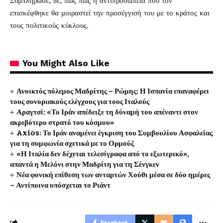
Συμπλήρωσε, δε, πως πως η αντιπροσωπεία που τον
επισκέφθηκε θα μοιραστεί την προσέγγισή του με το κράτος και
τους πολιτικούς κύκλους.
You Might Also Like
Ανοικτός πόλεμος Μαδρίτης – Ρώμης: Η Ισπανία επαναφέρει
τους συνοριακούς ελέγχους για τους Ιταλούς
Αραγτσί: «Το Ιράν απέδειξε τη δύναμή του απέναντι στον
ακριβότερο στρατό του κόσμου»
Axios: Το Ιράν αναμένει έγκριση του Συμβουλίου Ασφαλείας
για τη συμφωνία σχετικά με το Ορμούζ
«Η Ιταλία δεν δέχεται τελεσίγραφα από το εξωτερικό»,
απαντά η Μελόνι στην Μαδρίτη για τη Σένγκεν
Νέα φονική επίθεση των ανταρτών Χούθι μέσα σε δύο ημέρες
– Αντίποινα υπόσχεται το Ριάντ
Facebook