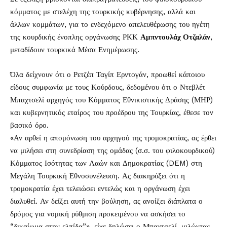
κόμματος με στελέχη της τουρκικής κυβέρνησης, αλλά και
άλλων κομμάτων, για το ενδεχόμενο απελευθέρωσης του ηγέτη
της κουρδικής ένοπλης οργάνωσης ΡΚΚ
Αμπντουλάχ Οτζαλάν
,
μεταδίδουν τουρκικά Μέσα Ενημέρωσης.
Όλα δείχνουν ότι ο Ρετζέπ Ταγίπ Ερντογάν, προωθεί κάποιου
είδους συμφωνία με τους Κούρδους, δεδομένου ότι ο Ντεβλέτ
Μπαχτσελί αρχηγός του Κόμματος Εθνικιστικής Δράσης (ΜΗΡ)
και κυβερνητικός εταίρος του προέδρου της Τουρκίας, έθεσε τον
βασικό όρο.
«Αν αρθεί η απομόνωση του αρχηγού της τρομοκρατίας, ας έρθει
να μιλήσει στη συνεδρίαση της ομάδας (σ.σ. του φιλοκουρδικού)
Κόμματος Ισότητας των Λαών και Δημοκρατίας (DEM) στη
Μεγάλη Τουρκική Εθνοσυνέλευση. Ας διακηρύξει ότι η
τρομοκρατία έχει τελειώσει εντελώς και η οργάνωση έχει
διαλυθεί. Αν δείξει αυτή την βούληση, ας ανοίξει διάπλατα ο
δρόμος για νομική ρύθμιση προκειμένου να ασκήσει το
“δικαίωμα στην ελπίδα”», είχε δηλώσει ο Μπαχτσελί, μιλώντας