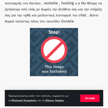
λειτουργιάς του δικτύου , website , hosting κ.α Θα θέλαμε να
ζητήσουμε από εσάς με δωρεές την βοήθεια σας και την στήριξη
σας για την ορθή και μελλοντική λειτουργιά του chat . Κάντε
δωρεά πατώντας πάνω στο εικονίδιο Donate.
Χρησιμοποιώντας αυτόν τον ιστότοπο, συμφωνείτε με
mirc.gr 2023 Copyright %year%, All Rights Reserved |
by
Sp
|
Accept
την
Πολιτική Απορρήτου
και τους
Όρους Χρήσης
.
Hosted by
RealHosting