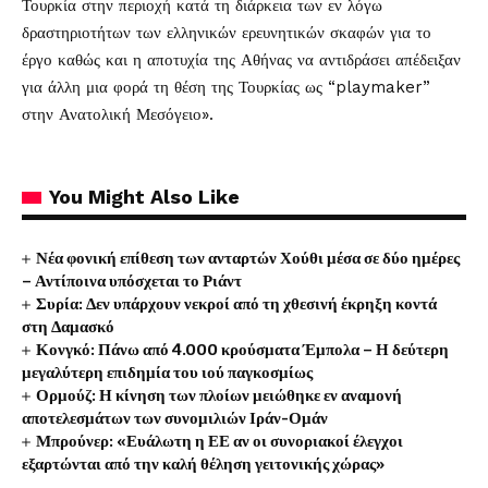
Τουρκία στην περιοχή κατά τη διάρκεια των εν λόγω
δραστηριοτήτων των ελληνικών ερευνητικών σκαφών για το
έργο καθώς και η αποτυχία της Αθήνας να αντιδράσει απέδειξαν
για άλλη μια φορά τη θέση της Τουρκίας ως “playmaker”
στην Ανατολική Μεσόγειο».
You Might Also Like
Νέα φονική επίθεση των ανταρτών Χούθι μέσα σε δύο ημέρες
– Αντίποινα υπόσχεται το Ριάντ
Συρία: Δεν υπάρχουν νεκροί από τη χθεσινή έκρηξη κοντά
στη Δαμασκό
Κονγκό: Πάνω από 4.000 κρούσματα Έμπολα – Η δεύτερη
μεγαλύτερη επιδημία του ιού παγκοσμίως
Ορμούζ: Η κίνηση των πλοίων μειώθηκε εν αναμονή
αποτελεσμάτων των συνομιλιών Ιράν-Ομάν
Μπρούνερ: «Ευάλωτη η ΕΕ αν οι συνοριακοί έλεγχοι
εξαρτώνται από την καλή θέληση γειτονικής χώρας»