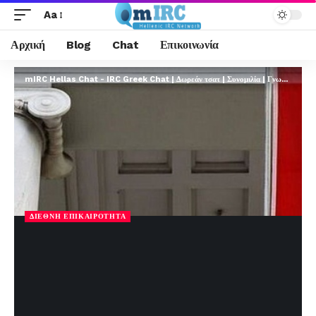
Aa
Αρχική
Blog
Chat
Επικοινωνία
mIRC Hellas Chat - IRC Greek Chat | Δωρεάν τσατ | Συνομιλία | Γνωριμίες | FREE
ΔΙΕΘΝΉ ΕΠΙΚΑΙΡΌΤΗΤΑ