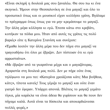
«Είναι σκληρή η δουλειά μας σου ξαναλέω. Θα σου πω κι ένα
σκηνικό. Ήμουν στην Θεσσαλονίκη σε ένα μαγαζί και όλο το
προσωπικό όπως και οι μουσικοί είχαν κολλήσει γρίπη. Βγάλαμε
το πρόγραμμα όπως όπως για να μην κρεμάσουμε το μαγαζί.
Την άλλη μέρα κόλλησα κι εγώ. Έπεσα κάτω στο κρεβάτι,
κοπήκαν τα πόδια μου. Ήταν από αυτές τις γρίπες τις πολύ
βαριές» είπε η Κατερίνα Στανίση και συνέχισε:
«Έμαθα λοιπόν την άλλη μέρα που δεν πήγα στο μαγαζί να
τραγουδήσω ότι όλοι με έβριζαν. Δεν πίστευαν ότι κι εγώ
αρρωσταίνω».
«Με έβριζαν από τα γκαρσόνια μέχρι και ο μαγαζάτορας.
Αχαριστία στη δουλειά μας πολύ. Δεν με πήρε ούτε ένας
τηλέφωνο να μου πει: «Κατερίνα χρειάζεσαι κάτι; Μια βοήθεια,
κάτι;», τίποτα κανείς! Τους γέμιζα το μαγαζί και ούτε έναν
γιατρό δεν έφεραν. Υπάρχει απονιά. Βλέπεις το μαγαζί γεμάτο
τίγκα, μία καρέκλα να είναι άδεια θα γυρίσουν και θα πουν δεν
πήγαμε καλά. Αυτά είναι τα δύσκολα και αποκαρδιώνεσαι
πολλές φορές.»