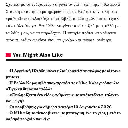
Σχετικά με το ενδεχόμενο να γίνει ταινία η ζωή της, η Κατερίνα
Στανίση απάντησε προ ημερών πως δεν θα ήταν αρνητική υπό
προϋποθέσεις: «Διαβάζω τόσα βιβλία καλλιτεχνών και τα έχουν
κάνει όλα άψογα. Θα ήθελα να γίνει ταινία η ζωή μου, αλλά με
τα λάθη μου, να τα παραδεχτώ. Η ιστορία πρέπει να γράφεται
ατόφια. Μόνο αν είναι έτσι, το γυρίζω και αύριο», ανέφερε.
You Might Also Like
H Αγγελική Ηλιάδη κάνει ηλιοθεραπεία σε σκάφος με κίτρινο
μπικίνι
Η Ρούλα Κορομηλά αποχαιρετάει τον Νίκο Καλογερόπουλο:
«Έχω να θυμάμαι πολλά»
«Ξεκληρίζεται ένα είδος ανθρώπων με ανιδιοτέλεια, ταλέντο
και ψυχή»
Οι προβλέψεις για σήμερα Δευτέρα 10 Αυγούστου 2026
O Mike δημοσίευσε βίντεο με μπαταρισμένο το χέρι, μετά το
σοβαρό τροχαίο που είχε