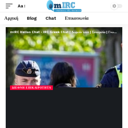
Aa
Αρχική
Blog
Chat
Επικοινωνία
mIRC Hellas Chat - IRC Greek Chat | Δωρεάν τσατ | Συνομιλία | Γνωριμίες | FREE
ΔΙΕΘΝΉ ΕΠΙΚΑΙΡΌΤΗΤΑ