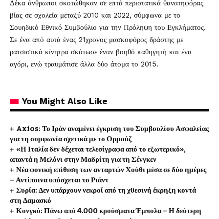
Δέκα άνθρωποι σκοτώθηκαν σε επτά περιστατικά θανατηφόρας
βίας σε σχολεία μεταξύ 2010 και 2022, σύμφωνα με το
Σουηδικό Εθνικό Συμβούλιο για την Πρόληψη του Εγκλήματος.
Σε ένα από αυτά ένας 21χρονος μασκοφόρος δράστης με
ρατσιστικά κίνητρα σκότωσε έναν βοηθό καθηγητή και ένα
αγόρι, ενώ τραυμάτισε άλλα δύο άτομα το 2015.
You Might Also Like
Axios: Το Ιράν αναμένει έγκριση του Συμβουλίου Ασφαλείας
για τη συμφωνία σχετικά με το Ορμούζ
«Η Ιταλία δεν δέχεται τελεσίγραφα από το εξωτερικό»,
απαντά η Μελόνι στην Μαδρίτη για τη Σένγκεν
Νέα φονική επίθεση των ανταρτών Χούθι μέσα σε δύο ημέρες
– Αντίποινα υπόσχεται το Ριάντ
Συρία: Δεν υπάρχουν νεκροί από τη χθεσινή έκρηξη κοντά
στη Δαμασκό
Κονγκό: Πάνω από 4.000 κρούσματα Έμπολα – Η δεύτερη