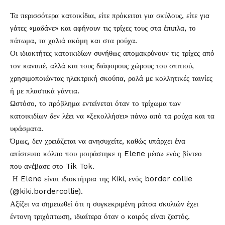
Τα περισσότερα
κατοικίδια
, είτε πρόκειται για σκύλους, είτε για
γάτες «μαδάνε» και αφήνουν τις
τρίχες
τους στα έπιπλα, το
πάτωμα, τα χαλιά ακόμη και στα ρούχα.
Οι ιδιοκτήτες κατοικιδίων συνήθως απομακρύνουν τις τρίχες από
τον καναπέ, αλλά και τους διάφορους χώρους του σπιτιού,
χρησιμοποιώντας ηλεκτρική σκούπα, ρολά με κολλητικές ταινίες
ή με πλαστικά γάντια.
Ωστόσο, το πρόβλημα εντείνεται όταν το τρίχωμα των
κατοικιδίων δεν λέει να «ξεκολλήσει» πάνω από τα ρούχα και τα
υφάσματα.
Όμως, δεν χρειάζεται να ανησυχείτε, καθώς υπάρχει ένα
απίστευτο κόλπο που μοιράστηκε η Elene μέσω ενός βίντεο
που ανέβασε στο Tik Tok.
Η Elene είναι ιδιοκτήτρια της Kiki, ενός border collie
(@kiki.bordercollie).
Αξίζει να σημειωθεί ότι η συγκεκριμένη ράτσα σκυλιών έχει
έντονη τριχόπτωση, ιδιαίτερα όταν ο καιρός είναι ζεστός.