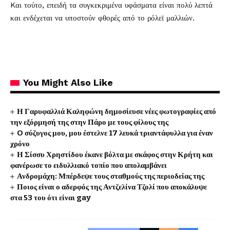
Kαι τούτο, επειδή τα συγκεκριμένα υφάσματα είναι πολύ λεπτά
και ενδέχεται να υποστούν φθορές από το ρόλεϊ μαλλιών.
You Might Also Like
Η Γαρυφαλλιά Καληφώνη δημοσίευσε νέες φωτογραφίες από
την εξόρμησή της στην Πάρο με τους φίλους της
O σύζυγος μου, μου έστελνε 17 λευκά τριαντάφυλλα για έναν
χρόνο
Η Σίσσυ Χρηστίδου έκανε βόλτα με σκάφος στην Κρήτη και
φανέρωσε το ειδυλλιακό τοπίο που απολαμβάνει
Ανδρομάχη: Μπέρδεψε τους σταθμούς της περιοδείας της
Ποιος είναι ο αδερφός της Αντζελίνα Τζολί που αποκάλυψε
στα 53 του ότι είναι gay