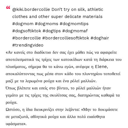
@kiki.bordercollie
Don’t try on silk, athletic
clothes and other super delicate materials
#dogmom
#dogmoms
#dogmomtips
#dogsoftiktok
#dogtips
#dogmomaf
#bordercollie
#bordercolliesoftiktok
#doghair
#trendingvideo
«Αν κανείς στο διαδίκτυο δεν σας έχει μάθει πώς να αφαιρείτε
αποτελεσματικά τις τρίχες των κατοικίδιων κατά τη διάρκεια του
πλυσίματος, σήμερα θα το κάνω εγώ», ανέφερε η Elene,
αποκαλύπτοντας πως μέσα στον κάδο του πλυντηρίου τοποθετεί
μαζί με τα λερωμένα ρούχα και ένα ρόλεϊ μαλλιών.
Όπως βλέπετε και εσείς στο βίντεο, το ρόλεϊ μαλλιών ήταν
γεμάτο με τις τρίχες της σκυλίτσας σας, διατηρώντας καθαρά τα
ρούχα.
Ωστόσο, η ίδια διευκρινίζει στην λεζάντα: «Μην το δοκιμάσετε
σε μεταξωτά, αθλητικά ρούχα και άλλα πολύ ευαίσθητα
υφάσματα».