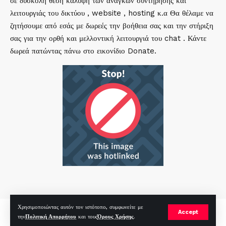
σε δύσκολη θέση κάλυψη των αναγκών συντήρησης και
λειτουργιάς του δικτύου , website , hosting κ.α Θα θέλαμε να
ζητήσουμε από εσάς με δωρεές την βοήθεια σας και την στήριξη
σας για την ορθή και μελλοντική λειτουργιά του chat . Κάντε
δωρεά πατώντας πάνω στο εικονίδιο Donate.
Χρησιμοποιώντας αυτόν τον ιστότοπο, συμφωνείτε με
mirc.gr 2023 Copyright %year%, All Rights Reserved |
by
Sp
|
Accept
την
Πολιτική Απορρήτου
και τους
Όρους Χρήσης
.
Hosted by
RealHosting