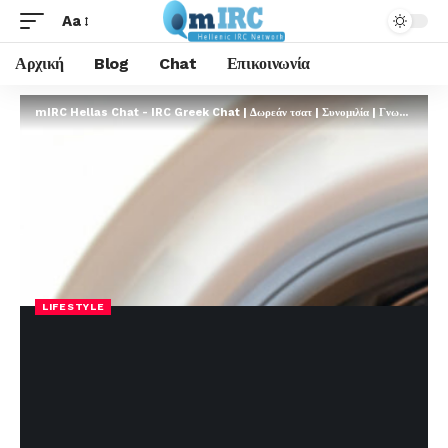
Aa
Αρχική
Blog
Chat
Επικοινωνία
mIRC Hellas Chat - IRC Greek Chat | Δωρεάν τσατ | Συνομιλία | Γνωριμίες | FREE
LIFESTYLE