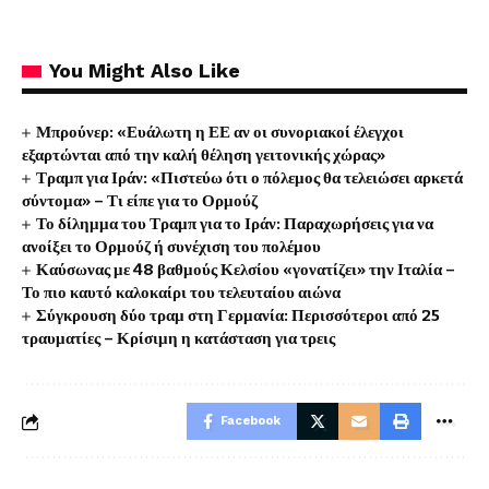
You Might Also Like
Μπρούνερ: «Ευάλωτη η ΕΕ αν οι συνοριακοί έλεγχοι
εξαρτώνται από την καλή θέληση γειτονικής χώρας»
Τραμπ για Ιράν: «Πιστεύω ότι ο πόλεμος θα τελειώσει αρκετά
σύντομα» – Τι είπε για το Ορμούζ
Το δίλημμα του Τραμπ για το Ιράν: Παραχωρήσεις για να
ανοίξει το Ορμούζ ή συνέχιση του πολέμου
Καύσωνας με 48 βαθμούς Κελσίου «γονατίζει» την Ιταλία –
Το πιο καυτό καλοκαίρι του τελευταίου αιώνα
Σύγκρουση δύο τραμ στη Γερμανία: Περισσότεροι από 25
τραυματίες – Κρίσιμη η κατάσταση για τρεις
Facebook