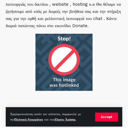
λειτουργιάς του δικτύου , website , hosting κ.α Θα θέλαμε να
ζητήσουμε από εσάς με δωρεές την βοήθεια σας και την στήριξη
σας για την ορθή και μελλοντική λειτουργιά του chat . Κάντε
δωρεά πατώντας πάνω στο εικονίδιο Donate.
Χρησιμοποιώντας αυτόν τον ιστότοπο, συμφωνείτε με
mirc.gr 2023 Copyright %year%, All Rights Reserved |
by
Sp
|
Accept
την
Πολιτική Απορρήτου
και τους
Όρους Χρήσης
.
Hosted by
RealHosting