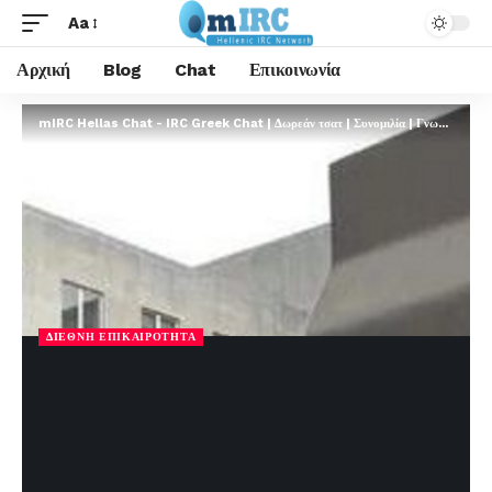
Aa
Αρχική
Blog
Chat
Επικοινωνία
mIRC Hellas Chat - IRC Greek Chat | Δωρεάν τσατ | Συνομιλία | Γνωριμίες | FREE
ΔΙΕΘΝΉ ΕΠΙΚΑΙΡΌΤΗΤΑ