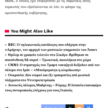
Μασκ, ο οποίος έχει επιφορτιστεί με τις σαρωτικές αυτές
περικοπές που εξαπλώνονται σε όλο το φάσμα της
ομοσπονδιακής κυβέρνησης.
You Might Also Like
BBC: Ο τηλεφωνικός κατάλογος που οδήγησε στην
«Αράχνη», τον αρχηγό των μυστικών υπηρεσιών του Άσαντ
Θρίλερ σε γραφείο τελετών στο Σικάγο: Βρέθηκαν σε
αποσύνθεση 56 σοροί – Τρωκτικά, σκουλήκια στο χώρο
CNNi: Ο στρατηγός του Τραμπ «αναζητά διέξοδο» από τον
πόλεμο στο Ιράν – «Μπούμερανγκ η κλιμάκωση»
Ουκρανία: Δύο νεκροί και έξι τραυματίες από ρωσικά
πλήγματα στο Ντνιπροπετρόφσκ
Ανοικτός πόλεμος Μαδρίτης – Ρώμης: Η Ισπανία επαναφέρει
τους συνοριακούς ελέγχους για τους Ιταλούς