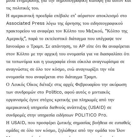
μέσα ενημέρωσης για την δημοσιογραφική κάλυψη για αυτόν και
τις πολιτικές του.
Η αμερικανική προεδρία επέβαλε επ’ αόριστον αποκλεισμό στο
Associated Press λόγω της άρνησης του ειδησεογραφικού
πρακτορείου να αναφέρει τον Κόλπο του Μεξικού, “Κόλπο της
Αμερικής”, παρά το εκτελεστικό διάταγμα που υπέγραψε τον
Ιανουάριο ο Τραμπ. Σε απάντηση, το AP είπε ότι θα αναφέρεται
στον Κόλπο με την αρχική του ονομασία για να διασφαλίσει ότι
τα τοπωνύμια και η γεωγραφία είναι εύκολα αναγνωρίσιμα σε
αναγνώστες σε όλο τον κόσμο, ενώ αναγνωρίζει την νέα
ονομασία που αναφέρεται στο διάταγμα Τραμπ.
Ο Λευκός Οίκος διέταξε στις αρχές Φεβρουαρίου την ακύρωση
των συνδρομών στο Politico, αφού αυτός ο μιντιακός
οργανισμός έγινε στόχος κριτικής για πληρωμές από την
αμερικανική υπηρεσία διεθνούς ανάπτυξης (USAID) σε
συνδρομές στην υπηρεσία ειδήσεων POLITICO Pro.
Η USAID, που προσφέρει ζωτικής σημασίας βοήθεια σε ευπαθείς
ομάδες σε όλο τον κόσμο, ξηλώθηκε από την ομάδα του Ίλον