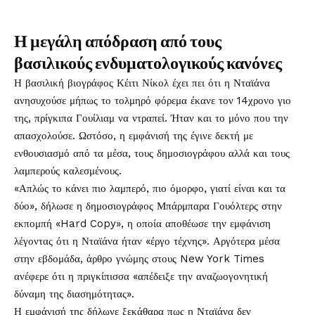
Η μεγάλη απόδραση από τους
βασιλικούς ενδυματολογικούς κανόνες
Η βασιλική βιογράφος Κέιτι Νίκολ έχει πει ότι η Νταϊάνα
ανησυχούσε μήπως το τολμηρό φόρεμα έκανε τον 14χρονο γιο
της, πρίγκιπα Γουίλιαμ να ντραπεί. Ήταν και το μόνο που την
απασχολούσε. Ωστόσο, η εμφάνισή της έγινε δεκτή με
ενθουσιασμό από τα μέσα, τους δημοσιογράφου αλλά και τους
λαμπερούς καλεσμένους.
«Απλώς το κάνει πιο λαμπερό, πιο όμορφο, γιατί είναι και τα
δύο», δήλωσε η δημοσιογράφος Μπάρμπαρα Γουόλτερς στην
εκπομπή «Hard Copy», η οποία αποθέωσε την εμφάνιση
λέγοντας ότι η Νταϊάνα ήταν «έργο τέχνης». Αργότερα μέσα
στην εβδομάδα, άρθρο γνώμης στους New York Times
ανέφερε ότι η πριγκίπισσα «απέδειξε την αναζωογονητική
δύναμη της διασημότητας».
Η εμφάνισή της δήλωνε ξεκάθαρα πως η Νταϊάνα δεν