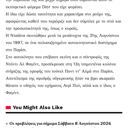
εκπληκτικό φόρεμα Dior που είχε φορέσει.
Η ίδια είχε δώσει ταυτότητα και χαρακτήρα στο ρούχο της,
αφαιρώντας καθετί που περιόριζε και δεν σύμπλεε με το στιλ και
την προσωπικότητά της, όπως ο κορσές.
Η Νταϊάνα σκοτώθηκε μετά τα μεσάνυχτα της 31ης Αυγούστου
του 1997, σε ένα πολυσυζητημένο αυτοκινητιστικό δυστύχημα
στο Παρίσι.
Στο αυτοκίνητο που επέβαινε εκείνη και ο σύντροφός της
Ντόντι Αλ Φαγέντ, προσέκρουσε στη 13η τσιμεντένια κολόνα
στήριξης της οροφής του τούνελ Ποντ ντ’ Αλμά στο Παρίσι.
Αποτέλεσμα της σφοδρής σύγκρουσης ήταν να βρει ακαριαίο
θάνατο ο οδηγός του οχήματος Ανρί Πολ, αλλά και ο ίδιος ο
Φαγέντ.
You Might Also Like
Οι προβλέψεις για σήμερα Σάββατο 8 Αυγούστου 2026