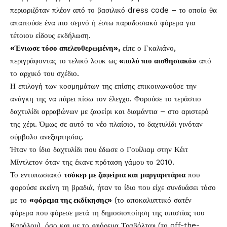
περιοριζόταν πλέον από το βασιλικό dress code – το οποίο θα
απαιτούσε ένα πιο σεμνό ή έστω παραδοσιακό φόρεμα για
τέτοιου είδους εκδήλωση.
«Ένιωσε τόσο απελευθερωμένη»,
είπε ο Γκαλιάνο,
περιγράφοντας το τελικό λουκ ως
«πολύ πιο αισθησιακό»
από
το αρχικό του σχέδιο.
Η επιλογή των κοσμημάτων της επίσης επικοινωνούσε την
ανάγκη της να πάρει πίσω τον έλεγχο. Φορούσε το τεράστιο
δαχτυλίδι αρραβώνων με ζαφείρι και διαμάντια – στο αριστερό
της χέρι. Όμως σε αυτό το νέο πλαίσιο, το δαχτυλίδι γινόταν
σύμβολο ανεξαρτησίας.
Ήταν το ίδιο δαχτυλίδι που έδωσε ο Γουίλιαμ στην Κέιτ
Μίντλετον όταν της έκανε πρόταση γάμου το 2010.
Το εντυπωσιακό
τσόκερ με ζαφείρια και μαργαριτάρια
που
φορούσε εκείνη τη βραδιά, ήταν το ίδιο που είχε συνδυάσει τόσο
με το
«φόρεμα της εκδίκησης»
(το αποκαλυπτικό σατέν
φόρεμα που φόρεσε μετά τη δημοσιοποίηση της απιστίας του
Καρόλου), όσο και με το «φόρεμα Τραβόλτα» (το off-the-