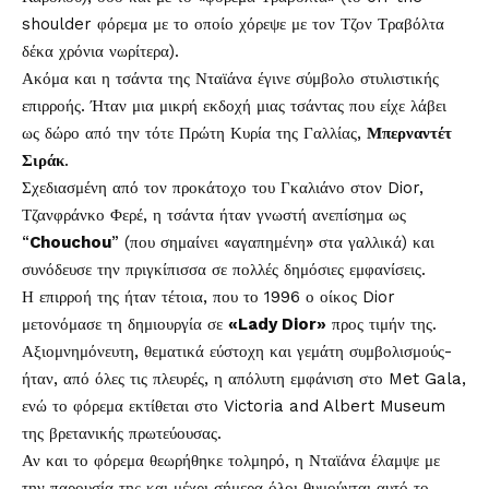
shoulder φόρεμα με το οποίο χόρεψε με τον Τζον Τραβόλτα
δέκα χρόνια νωρίτερα).
Ακόμα και η τσάντα της Νταϊάνα έγινε σύμβολο στυλιστικής
επιρροής. Ήταν μια μικρή εκδοχή μιας τσάντας που είχε λάβει
ως δώρο από την τότε Πρώτη Κυρία της Γαλλίας,
Μπερναντέτ
Σιράκ
.
Σχεδιασμένη από τον προκάτοχο του Γκαλιάνο στον Dior,
Τζανφράνκο Φερέ, η τσάντα ήταν γνωστή ανεπίσημα ως
“
Chouchou
” (που σημαίνει «αγαπημένη» στα γαλλικά) και
συνόδευσε την πριγκίπισσα σε πολλές δημόσιες εμφανίσεις.
Η επιρροή της ήταν τέτοια, που το 1996 ο οίκος Dior
μετονόμασε τη δημιουργία σε
«Lady Dior»
προς τιμήν της.
Αξιομνημόνευτη, θεματικά εύστοχη και γεμάτη συμβολισμούς-
ήταν, από όλες τις πλευρές, η απόλυτη εμφάνιση στο Met Gala,
ενώ το φόρεμα εκτίθεται στο Victoria and Albert Museum
της βρετανικής πρωτεύουσας.
Αν και το φόρεμα θεωρήθηκε τολμηρό, η Νταϊάνα έλαμψε με
την παρουσία της και μέχρι σήμερα όλοι θυμούνται αυτό το